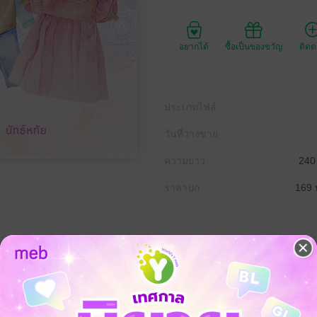
อยากได้
ซื้อเป็นของขวัญ
ติด
ประเภทไฟล์
วันที่วางขาย
ความยาว
240
ราคาปก
169 
ิง และคำว่าแฮปปี้เอนด์ดิ้งก็เป็นเพียงแค่เรื่องหลอกลวง’
ดหรับกสิณาในตอนนี้ ช่างเป็นเรื่องน่าสมเพชสิ้นดีที่เธอเคยคาดหวังว่าจะได้ใช้ชีว
สนอตัวเข้ามาขอจีบเธออย่างเป็นทางการ และทำให้กสิณารู้จักกับคำว่า ‘รักแรก
มีอยู่จริง แต่เธอคงลืมคิดไปว่า เส้นทางของความรักไม่ได้สวยงามและโรยด้ว