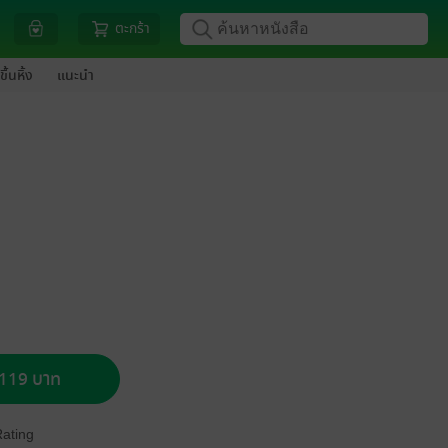
ตะกร้า
ขึ้นหิ้ง
แนะนำ
อ 119 บาท
Rating