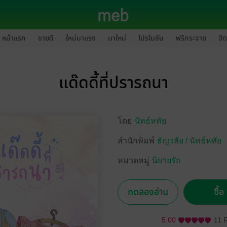
หน้าแรก
ขายดี
ใหม่มาแรง
มาใหม่
โปรโมชัน
ฟรีกระจาย
ฮิต
แด๊ดดี้ที่ปรารถนา
โดย
นัทธ์หทัย
สำนักพิมพ์
ธัญวลัย / นัทธ์หทัย
หมวดหมู่
นิยายรัก
ทดลองอ่าน
ซื้
5.00
11 