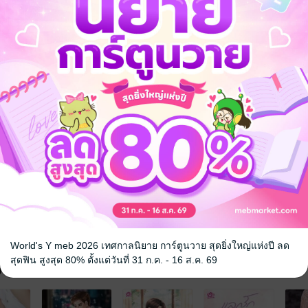
ุขของกสิณาอยู่กับหญิงสาวได้ไม่นาน สุดท้าย...ความรักของเธอกับเขาก็ต้อ
-------
คุณควรนั่งลงถ้าไม่อยากให้พนักงานของคุณสงสัย”
รงข้ามกับนิโคลัสเมื่อคิดใคร่ครวญแล้วว่า เธอจะไม่หนีปัญหา และไม่ปฏิเสธเรื
ใช่ไหม”
ลัสก็อยากได้ยินคำยืนยันจากปากแม่ของลูก และต้องการดูท่าทีของเธอด้วย
 แต่ตามกฎหมายแล้ว ลูกเป็นสิทธิ์ของฉันโดยชอบธรรมค่ะ”
--------
นา เป็นนิยายพล็อตเบา ๆ ไม่เน้นปมและความสมจริง ไม่เน้นการทำงานและอาช
ก่อนโหลดจริงนะคะ
อจะถูกกว่าซื้อผ่านระบบ IOS ค่ะ**
ทุกๆ ยอดดาวน์โหลดค่ะ
World's Y meb 2026 เทศกาลนิยาย การ์ตูนวาย สุดยิ่งใหญ่แห่งปี ลด
สุดฟิน สูงสุด 80% ตั้งแต่วันที่ 31 ก.ค. - 16 ส.ค. 69
จ