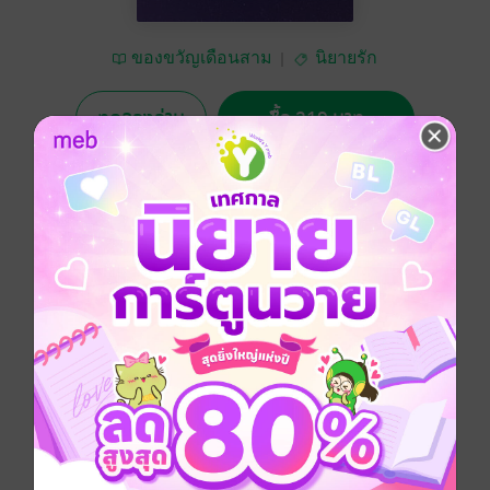
ของขวัญเดือนสาม
นิยายรัก
ทดลองอ่าน
ซื้อ 219 บาท
4.50
2 Rating
อยากได้
ซื้อเป็นของขวัญ
ติดตาม
แชร์
โรแมนติก
ย้อนยุค/พีเรียด
แก้แค้น
ประเภทไฟล์
pdf, epub
(สารบัญ)
วันที่วางขาย
18 กรกฎาคม 2566