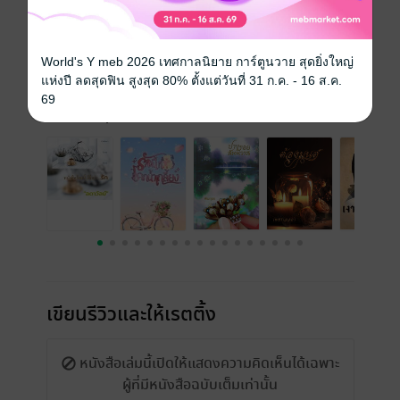
ความยาว
214 หน้า (≈ 58,481 คำ)
World's Y meb 2026 เทศกาลนิยาย การ์ตูนวาย สุดยิ่งใหญ่
ราคาปก
249 บาท (ประหยัด 12%)
แห่งปี ลดสุดฟิน สูงสุด 80% ตั้งแต่วันที่ 31 ก.ค. - 16 ส.ค.
69
เรื่องที่คุณน่าจะสนใจ
เขียนรีวิวและให้เรตติ้ง
หนังสือเล่มนี้เปิดให้แสดงความคิดเห็นได้เฉพาะ
ผู้ที่มีหนังสือฉบับเต็มเท่านั้น