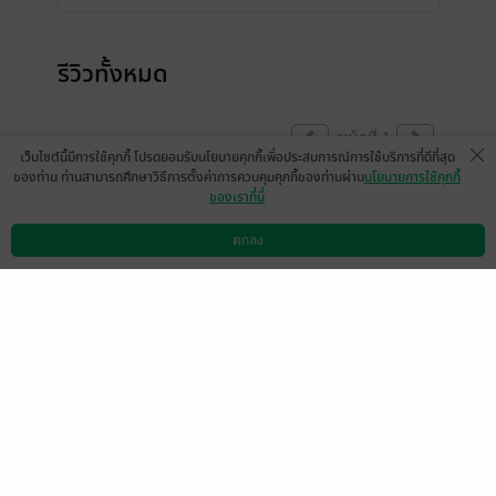
รีวิวทั้งหมด
หน้าที่ 1
เว็บไซต์นี้มีการใช้คุกกี้ โปรดยอมรับนโยบายคุกกี้เพื่อประสบการณ์การใช้บริการที่ดีที่สุด
ของท่าน ท่านสามารถศึกษาวิธีการตั้งค่าการควบคุมคุกกี้ของท่านผ่าน
นโยบายการใช้คุกกี้
ของเราที่นี่
ตอนนี้ปรับปรุงแก้ไขเสร็จเรียบร้อยแล้วนะคะ
ตกลง
มีแล้ว -
Ruje Ravan
ดาวน์โหลดแอป
วิธีการใช้งาน
ติดต่อเรา
0
27 ก.ค. 2566
14:23 น.
อ่านยังไม่จบ ต้องขอมา comment ก่อน
สนุกมากกกค่ะ ในขณะเดียวกันคำผิด/คำตก/คำ
หล่น/คำเกิน/ตัวทัณฑฆาต ตัวควบกล้ำ/ไม่ควบ
กล้ำสลับกันผิด เยอะมากกกกกกกก จนเสีย
อรรถรสเช่นกัน จนต้องขอหัก 1 ใจ 😭
อยากให้ไรท์ลองอ่านแบบคนดูอ่าน ถ้ารีไรท์คำ
ผิดให้ลดลงได้จะดีมากค่ะ