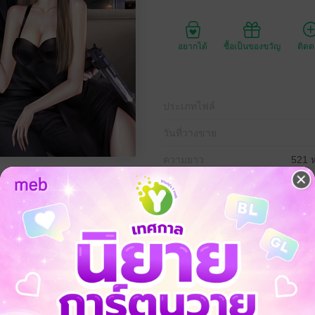
อยากได้
ซื้อเป็นของขวัญ
ติด
ประเภทไฟล์
วันที่วางขาย
ความยาว
521 ห
ราคาปก
599 
คะ อะไรคือไอเดียในการคิดค้นสูตรนี้”
ุกยิ้มมุมปากแล้วเอ่ยบอก ทำให้ฉันจ้องมองเงียบๆ ซึ่งแววตาคู่นั้นยังไม่สื่อคว
มา
นเครื่องดื่มแก้วนี้เหรอ?” เอ่ยถามพลางใช้นิ้วชี้ไปสัมผัสกลางแผงอกแกร่งที
ินที่มีผู้หญิงสัมผัสตัวแบบนี้