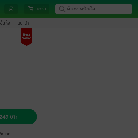
ตะกร้า
ขึ้นหิ้ง
แนะนำ
อ 249 บาท
Rating