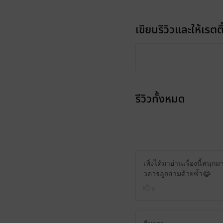
เขียนรีวิวและให้เรตติ
รีวิวทั้งหมด
เพิ่งได้มาอ่านเรื่องนี้สน
วควรลูกสามด้วยซ้ำ😂
0