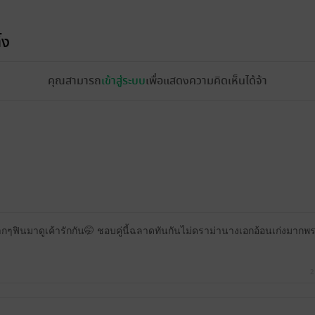
้ง
คุณสามารถ
เข้าสู่ระบบ
เพื่อแสดงความคิดเห็นได้จ้า
ุกมากๆฟินมาดูเค้ารักกัน🤭 ชอบคู่นี้ฉลาดทันกันไม่ดราม่านางเอกอ้อนเก่งมา
2