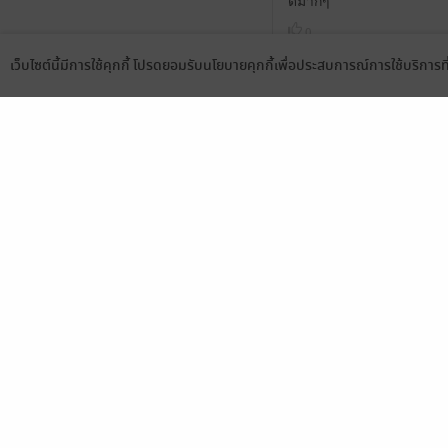
ดีมากๆ
0
เว็บไซต์นี้มีการใช้คุกกี้ โปรดยอมรับนโยบายคุกกี้เพื่อประสบการณ์การใช้บริการ
Language
ดาวน์โหลดแอป
ฟิลกู้ดมากกกกกกกก
0
เรื่องนี้สนุกมากๆค่ะ พร
ไม่ผิดหวังค่ะ😍😍😍
1
สนุกมากค่ะ น่ารักก
0
อ่านของไรซ์มาหลายเรื่องมาก