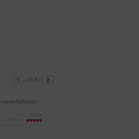
หน้าที่ 1
กพระเอกหลงไม่ไหวแล้ว
มีแล้ว -
LILICHA
 เม.ย. 2569
17:54 น.