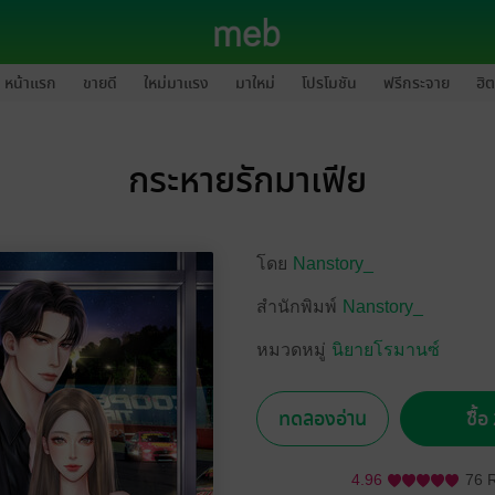
หน้าแรก
ขายดี
ใหม่มาแรง
มาใหม่
โปรโมชัน
ฟรีกระจาย
ฮิต
กระหายรักมาเฟีย
โดย
Nanstory_
สำนักพิมพ์
Nanstory_
หมวดหมู่
นิยายโรมานซ์
ทดลองอ่าน
ซื้
4.96
76 