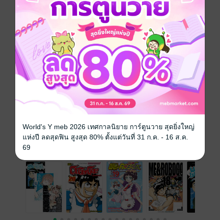
เล่มที่ 5!!
การ์ตูนญี่ปุ่น
ตลก
หุ่นยนต์
ซีรีส์
ผมกับโรโบโกะ หุ่นเมดพันธุ์ซ่า
ประเภทไฟล์
pdf
วันที่วางขาย
19 กรกฎาคม 2566
ความยาว
188 หน้า
World's Y meb 2026 เทศกาลนิยาย การ์ตูนวาย สุดยิ่งใหญ่
แห่งปี ลดสุดฟิน สูงสุด 80% ตั้งแต่วันที่ 31 ก.ค. - 16 ส.ค.
เล่มอื่นๆ ในซีรีส์
69
ดูทั้งหมด