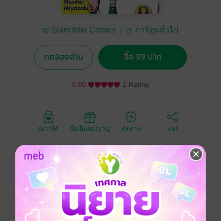
Siam Inter Comics
การ์ตูนทั่วไป
ทดลองอ่าน
ซื้อ 99 บาท
5.00
1 Rating
อยากได้
ซื้อเป็นของขวัญ
ติดตาม
แชร์
โรโบโกะดูสนใจ "กล่องรักวัยใส" ที่กำลังเป็นเรื่องยาว
ในจั้มป์ พอคิดว่าคาแร็กเตอร์ซ้ำกับรุ่นพี่จินัตสึที่เป็น
นางเอกเลยทำการเสริมแกร่งคาแร็กเตอร์พี่สาว ทว่า
เพราะการออกกำลังที่หนักหน่วงเกินไปก็เลย!?
เรื่องราวของเมดผู้บริการอย่างเฮฮาของผมกับโรโบโกะ