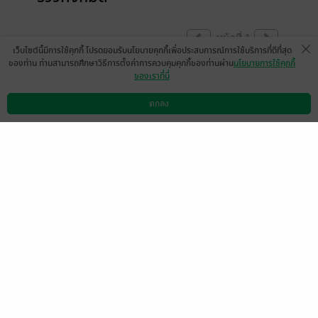
หน้าที่ 1
เว็บไซต์นี้มีการใช้คุกกี้ โปรดยอมรับนโยบายคุกกี้เพื่อประสบการณ์การใช้บริการที่ดีที่สุด
ของท่าน ท่านสามารถศึกษาวิธีการตั้งค่าการควบคุมคุกกี้ของท่านผ่าน
นโยบายการใช้คุกกี้
ของเราที่นี่
มีแล้ว -
Himeko Yui
22 เม.ย. 2567
11:51 น.
ตกลง
ดาวน์โหลดแอป
วิธีการใช้งาน
ติดต่อเรา
หน้าที่ 1
เลือกหมวดหมู่
+
บริการช่วยเหลือ
+
เกี่ยวกับเรา
+
กลุ่มธุรกิจในเครือ
+