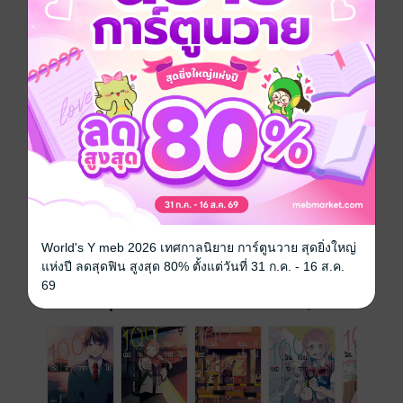
และพระเจ้าก็ได้แกล้งก่อเรื่องไม่คาดฝันขึ้น...!?
ดรามา
การ์ตูนญี่ปุ่น
โรแมนติก
ซีรีส์
100 วันก่อนที่เธอจะจากไป
ประเภทไฟล์
pdf
วันที่วางขาย
19 กรกฎาคม 2566
ความยาว
166 หน้า
World's Y meb 2026 เทศกาลนิยาย การ์ตูนวาย สุดยิ่งใหญ่
ราคาปก
125 บาท
แห่งปี ลดสุดฟิน สูงสุด 80% ตั้งแต่วันที่ 31 ก.ค. - 16 ส.ค.
69
เล่มอื่นๆ ในซีรีส์
ดูทั้งหมด