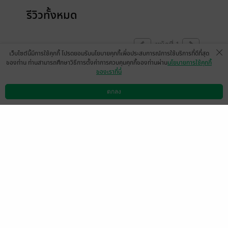
รีวิวทั้งหมด
หน้าที่ 1
เว็บไซต์นี้มีการใช้คุกกี้ โปรดยอมรับนโยบายคุกกี้เพื่อประสบการณ์การใช้บริการที่ดีที่สุด
ของท่าน ท่านสามารถศึกษาวิธีการตั้งค่าการควบคุมคุกกี้ของท่านผ่าน
นโยบายการใช้คุกกี้
ของเราที่นี่
ลุ้นมากก
ตกลง
มีแล้ว -
JINYOUNG.
ดาวน์โหลดแอป
วิธีการใช้งาน
ติดต่อเรา
0
22 ก.ค. 2566
7:24 น.
มีแล้ว -
หิวข้าวจังเรย
มีแล้ว -
ɪkərəs
24 ม.ค. 2567
12:58 น.
22 ก.ค. 2566
12:50 น.
M2QwMzNmNGZmY2
มีแล้ว -
JINYOUNG.
U3MGZjMTFiMWZmOG
IxZTY0ZGU4MGU=
22 ก.ค. 2566
5:29 น.
20 ก.ค. 2566
8:2 น.
ZDhkZDQ5MzFlZmM3
ZDZjNDUzNzU2MDkyM
mVjZjc4MGI=
19 ก.ค. 2566
15:25 น.