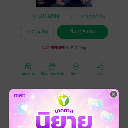
LUCKPIM
การ์ตูนทั่วไป
Publishing
ทดลองอ่าน
ซื้อ 125 บาท
3.40
5 Rating
อยากได้
ซื้อเป็นของขวัญ
ติดตาม
แชร์
"ฉันจะชอบอุมิ ในส่วนของอุมิด้วย"
อุมิเพิ่งเคยพูดสิ่งที่อยู่ในใจตัวเองออกมาตรงๆ เป็นครั้งแรก
และทาโร่ก็ยอมรับทุกสิ้งที่เป็นเธอ
ทั้งคู่ได้รู้ในกันและกัน ทว่าวันต่อมา อายุขัยก็ลดฮวบเหลือ
แค่ 5 วันเท่านั้น