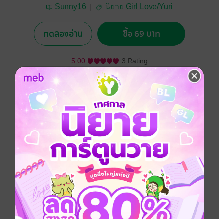
Sunny16
นิยาย Girl Love/Yuri
ทดลองอ่าน
ซื้อ 69 บาท
5.00
3 Rating
อยากได้
ซื้อเป็นของขวัญ
ติดตาม
แชร์
รวี ฉายรวี ศิริรักษ์โกศล นางร้ายชี่อดังที่กำลังมาแรงอยู่ๆ
ก็ได้มีเหตุพบเจอกับนันท์ ภคนันท์ อุดมภักดิ์ พนักงาน
โรงงานธรรมดาๆ คนหนึ่ง เธอตกหลุมรักนันท์ตั้งแต่แรก
เห็น รวีทำทุกวิถีทางเพื่อจะได้ทำความรู้จักกับเขา แต่ดารา
กับคนธรรมดาจะรักกันได้จริงเหรอ
Girl love / Yuri
โรแมนติก
18+
แอบรัก