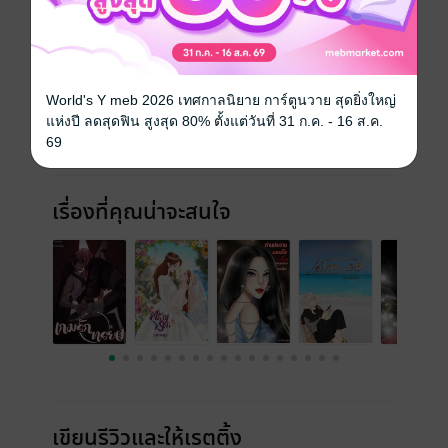
ประเภทไฟล์
pdf, epub
(สารบัญ)
วันที่วางขาย
20 กรกฎาคม 2566
World's Y meb 2026 เทศกาลนิยาย การ์ตูนวาย สุดยิ่งใหญ่
ความยาว
153 หน้า (≈ 28,176 คำ)
แห่งปี ลดสุดฟิน สูงสุด 80% ตั้งแต่วันที่ 31 ก.ค. - 16 ส.ค.
69
ราคาปก
99 บาท (ประหยัด 30%)
เรื่องที่คุณน่าจะสนใจ
เขียนรีวิวและให้เรตติ้ง