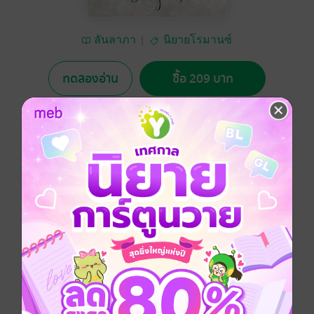
ลันลาภา
นิยายโรมานซ์
ทดลองอ่าน
ซื้อ 209 บาท
5.00
2 Rating
อยากได้
ซื้อเป็นของขวัญ
ติดตาม
แชร์
ไม่อยากได้เขาก็จะให้ จงทำใจ และรับเอาไว้ดีๆ อย่าให้ใช้
กำลัง!
โรมานซ์
ดรามา
ตลก
โรแมนติก
แอบรัก