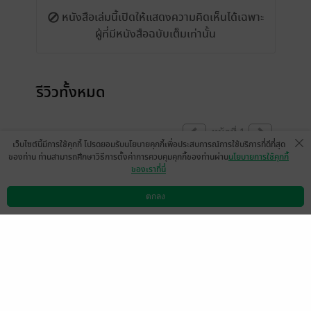
หนังสือเล่มนี้เปิดให้แสดงความคิดเห็นได้เฉพาะ
ผู้ที่มีหนังสือฉบับเต็มเท่านั้น
รีวิวทั้งหมด
หน้าที่ 1
เว็บไซต์นี้มีการใช้คุกกี้ โปรดยอมรับนโยบายคุกกี้เพื่อประสบการณ์การใช้บริการที่ดีที่สุด
ของท่าน ท่านสามารถศึกษาวิธีการตั้งค่าการควบคุมคุกกี้ของท่านผ่าน
นโยบายการใช้คุกกี้
ของเราที่นี่
ตอนนี้ได้ส่งไฟล์แก้ไขคำผิดไปแล้วนะคะ รอ
ทาง Meb อัปโหลดแก้ไขน๊าาา
ตกลง
ดาวน์โหลดแอป
วิธีการใช้งาน
ติดต่อเรา
คนที่มีแล้วจะอัพเดทอัตโนมัตินะคะ
มีแล้ว -
ลันลาภา
0
3 ส.ค. 2566
15:50 น.
สนุกค่ะ
มีแล้ว -
thanutcha
0