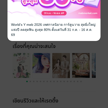
ประเภทไฟล์
pdf, epub
(สารบัญ)
วันที่วางขาย
26 กรกฎาคม 2566
ความยาว
404 หน้า (≈ 82,600 คำ)
World's Y meb 2026 เทศกาลนิยาย การ์ตูนวาย สุดยิ่งใหญ่
แห่งปี ลดสุดฟิน สูงสุด 80% ตั้งแต่วันที่ 31 ก.ค. - 16 ส.ค.
ราคาปก
250 บาท (ประหยัด 16%)
69
เรื่องที่คุณน่าจะสนใจ
เขียนรีวิวและให้เรตติ้ง