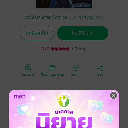
Siam Inter Comics
การ์ตูนทั่วไป
ทดลองอ่าน
ซื้อ 99 บาท
5.00
1 Rating
อยากได้
ซื้อเป็นของขวัญ
ติดตาม
แชร์
ฉากที่ 4 ของละครซ่อนเงื่อนของเหล่าหนุ่มสาว
เพื่อไขปริศนาคำสาปแห่งรักที่พลัดพรากไป
คัตสึยูกิที่เดินทางค้นหาข้อเท็จจริงในการตายของฮารุ
หญิงสาวผู้เป็นรักแรกเมื่อ 10 ปีก่อน
ได้แยกทางกับจิซึรุ แฟนสาวที่ใช้ชีวิตอยู่กินร่วมกัน
และกลับไปเยือนบ้านเกิดที่จังหวัดวาคายามะอีกครั้ง—