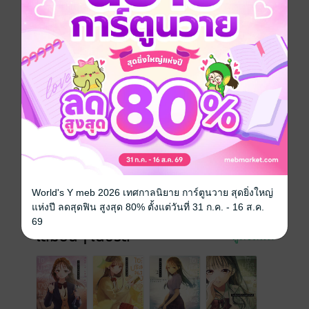
ซึ่ง ณ ที่นั้นเอง บาปและความทรงจำที่เหล่าเพื่อนเก่า
เก็บงำเอาไว้ก็ได้เผยออกมาจนได้…?
การ์ตูนญี่ปุ่น
ดรามา
โรแมนติก
ลึกลับ
ซีรีส์
ไขปริศนาคำสาปฤดูใบไม้ผลิ
ประเภทไฟล์
pdf
วันที่วางขาย
25 กรกฎาคม 2566
World's Y meb 2026 เทศกาลนิยาย การ์ตูนวาย สุดยิ่งใหญ่
ความยาว
196 หน้า
แห่งปี ลดสุดฟิน สูงสุด 80% ตั้งแต่วันที่ 31 ก.ค. - 16 ส.ค.
69
เล่มอื่นๆ ในซีรีส์
ดูทั้งหมด