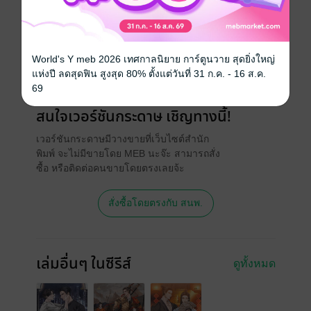
ประเภทไฟล์
pdf, epub
(สารบัญ)
วันที่วางขาย
28 กรกฎาคม 2566
ความยาว
393 หน้า (≈ 105,035 คำ)
World's Y meb 2026 เทศกาลนิยาย การ์ตูนวาย สุดยิ่งใหญ่
แห่งปี ลดสุดฟิน สูงสุด 80% ตั้งแต่วันที่ 31 ก.ค. - 16 ส.ค.
ราคาปก
449 บาท (ประหยัด 25%)
69
สนใจเวอร์ชันกระดาษ เชิญทางนี้!
เวอร์ชันกระดาษมีวางขายที่เว็บไซต์สำนัก
พิมพ์ จะไม่มีขายโดย MEB นะจ๊ะ สามารถสั่ง
ซื้อ หรือติดต่อคนขายโดยตรงเลยจ้ะ
สั่งซื้อโดยตรงกับ สนพ.
เล่มอื่นๆ ในซีรีส์
ดูทั้งหมด