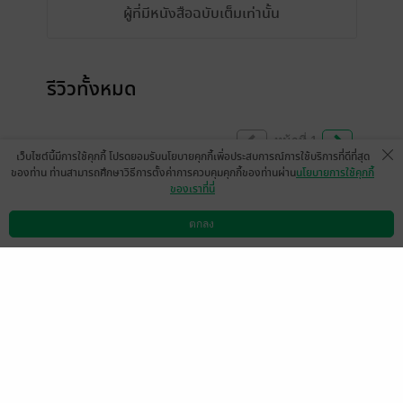
ผู้ที่มีหนังสือฉบับเต็มเท่านั้น
รีวิวทั้งหมด
หน้าที่ 1
เว็บไซต์นี้มีการใช้คุกกี้ โปรดยอมรับนโยบายคุกกี้เพื่อประสบการณ์การใช้บริการที่ดีที่สุด
ของท่าน ท่านสามารถศึกษาวิธีการตั้งค่าการควบคุมคุกกี้ของท่านผ่าน
นโยบายการใช้คุกกี้
ของเราที่นี่
เจอเรื่องนี้นานแล้วเห็นหลายเล่มตัดใจซื้อไม่ได้
สักที ผ่านมานาน ค่อยตัดสินใจซื้อ สนุกมากๆๆ
ตกลง
ดาวน์โหลดแอป
วิธีการใช้งาน
ติดต่อเรา
เลยค่ะ คุ้มกับที่ซื้อจริง
มีแล้ว -
Pennapa5933
0
1 เดือนที่ผ่านมา
ฟีลกู้ดมาก พระเอกธงเขียวมากกกก
มีแล้ว -
MD.M
1
3 ม.ค. 2569
14:54 น.