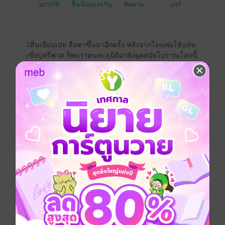
อยากได้
ซื้อเป็นของขวัญ
ติดตาม
แชร์
'เสิ่นเยี่ยนเป่ย ลืมตาขึ้นมาอีกครั้ง หลังจากโดนพ่อใช้แท่น
เขี่ยบุหรี่ฟาด ก็พบว่าตนทะลุมิติมายังยุคสมัยโบราณโลกนี้
นอกจากชายหญิง ยังมีซวงเอ๋อร์ซึ่งบริเวณหว่างคิ้วมีปาน
ครรภ์สามารถคลอดลูกได้ อีกทั้งยังมีร่างกายบอบบางทว่า
ภรรยาของเสิ่นเยี่ยนหรือก็คือเขาในยามนี้เป็นซวงเอ๋อร์หุ่น
ล่ำ ปานครรภ์ซีดจาง ร่างกายกำยำนั่นตรงสเปกของเขา
อย่างที่สุดทว่าการใช้ชีวิตแร้นแค้นในยุคโบราณก็ไม่ได้
ง่ายดายนัก มิหนำซ้ำภรรยาหุ่นล่ำของเขายังความจำเสื่อม
ไม่ทราบพื้นเพ ตัวตนอันแท้จริง!
Boy love / Yaoi
หนังสือแปล
จีนโบราณ
โรแมนติก
ย้อนยุค/พีเรียด
ซีรีส์
ภรรยาของข้าเป็นบุรุษหุ่นล่ำ