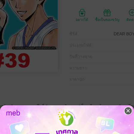
อยากได้
ซื้อเป็นของขวัญ
ติด
ซีรีส์
DEAR BOY
ประเภทไฟล์
วันที่วางขาย
ความยาว
ราคาปก
กจังหวัดคานางาวะ ศึกที่ 2 ของรอบชิงของ 4 โรงเรียน ด้วยการบุกอันดุเดื
กะ กับ อิจิโนเสะ ทำให้มิซึโฮะคุมเกมไว้ได้อยู่หมัด ทั้งยังทำแต้มนำไปเรื่อ
ชู้ตของคานาโดเมะไว้ได้สำเร็จ ทั้งๆ ที่ยังตามหลังอยู่ถึง 5 แต้ม เขาจะสาม