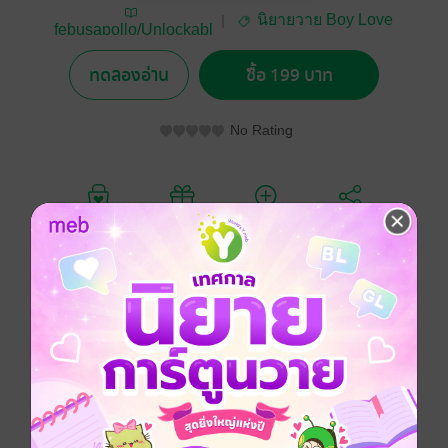
นิยายวาย Boy Love
febusapollo/Unlockabl
/ Yaoi
e
ทดลองอ่าน
ซื้อ 199 บาท
No Rating
อยากได้
ซื้อเป็นของขวัญ
ติดตาม
แชร์
“การที่คุณสรรหาคำมาทิ่มแทงผมด้วยคำพูดนี่มันแปลว่า
คุณต้องสนใจผมขึ้นมาบ้างแล้วล่ะสิ”
“แล้วการที่คุณตัวติดหนึบกับผมอยู่อย่างนี้มันแปลว่าคุณ
สนใจผมหรือยังไง”
“หล่อแล้วยังฉลาดอีกนะครับ เก่งจริงๆ เลย”
“...”