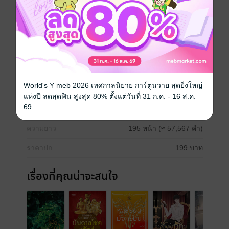
Side story of เพียงรักษ์คุณ
Boy love / Yaoi
ดรามา
โรแมนติก
omegaverse
World's Y meb 2026 เทศกาลนิยาย การ์ตูนวาย สุดยิ่งใหญ่
ประเภทไฟล์
pdf, epub
(สารบัญ)
แห่งปี ลดสุดฟิน สูงสุด 80% ตั้งแต่วันที่ 31 ก.ค. - 16 ส.ค.
69
วันที่วางขาย
03 สิงหาคม 2566
ความยาว
195 หน้า (≈ 57,567 คำ)
ราคาปก
199 บาท
เรื่องที่คุณน่าจะสนใจ