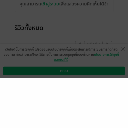
คุณสามารถ
เข้าสู่ระบบ
เพื่อแสดงความคิดเห็นได้จ้า
รีวิวทั้งหมด
หน้าที่ 1
เว็บไซต์นี้มีการใช้คุกกี้ โปรดยอมรับนโยบายคุกกี้เพื่อประสบการณ์การใช้บริการที่ดีที่สุด
ของท่าน ท่านสามารถศึกษาวิธีการตั้งค่าการควบคุมคุกกี้ของท่านผ่าน
นโยบายการใช้คุกกี้
ของเราที่นี่
ปรับปรุงในส่วนของ 'เรื่องย่อ' ด้วยครับ คลาด
เคลื่อนอย่างยิ่งอยู่ ๒ จุด
ตกลง
ดาวน์โหลดแอป
วิธีการใช้งาน
ติดต่อเรา
๑.วิสูตรไปได้เป็น 'นายแพทย์'
๒.สามีของลำจวนไม่ได้ชื่อร้อยโท 'บรรลือ'
มีแล้ว -
เท่า ธุลีดิน
0
9 ธ.ค. 2566
7:12 น.
ดู 1 ความเห็นย่อย
มีแล้ว -
นิรนามID : E765
r7T597