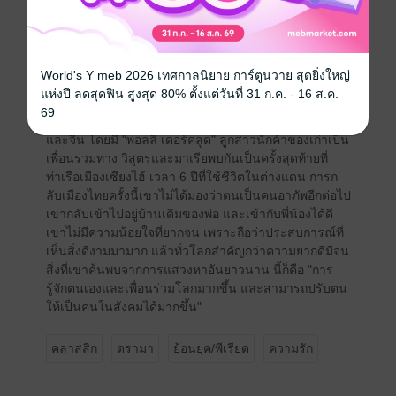
ต้องเลิกอาชีพนักหนังสือพิมพ์ สุขภาพทรุดโทรม ฐานะการ
เงินตกต่ำ จึงตัดสินใจไปตายดาบหน้าเดินทางไปเผชิญ
โชคในอเมริกา ซึ่งเขาได้รับพระราชทานทุนเล่าเรียน
หลวงเรียนวิชาต่างประเทศที่มหาวิทยาลัยยอร์จทาวน์ แต่ก็
World's Y meb 2026 เทศกาลนิยาย การ์ตูนวาย สุดยิ่งใหญ่
ไม่สามารถเรียนได้ เพราะสายตาได้รับความกระทบ
แห่งปี ลดสุดฟิน สูงสุด 80% ตั้งแต่วันที่ 31 ก.ค. - 16 ส.ค.
กระเทือนจากอุปัทวเหตุรถยนต์ในครั้งนั้น เขาจึงทิ้งชีวิต
69
นักเรียนนอกพร้อมเดินทางกลับบ้านเกิด เขาได้ผ่านญี่ปุ่น
และจีน โดยมี "พอลลี เดอร์คลูด" ลูกสาวนักค้าของเก่าเป็น
เพื่อนร่วมทาง วิสูตรและมาเรียพบกันเป็นครั้งสุดท้ายที่
ท่าเรือเมืองเซียงไฮ้ เวลา 6 ปีที่ใช้ชีวิตในต่างแดน การก
ลับเมืองไทยครั้งนี้เขาไม่ได้มองว่าตนเป็นคนอาภัพอีกต่อไป
เขากลับเข้าไปอยู่บ้านเดิมของพ่อ และเข้ากับพี่น้องได้ดี
เขาไม่มีความน้อยใจที่ยากจน เพราะถือว่าประสบการณ์ที่
เห็นสิ่งดีงามมามาก แล้วทั่วโลกสำคัญกว่าความยากดีมีจน
สิ่งที่เขาค้นพบจากการแสวงหาอันยาวนาน นี้ก็คือ "การ
รู้จักตนเองและเพื่อนร่วมโลกมากขึ้น และสามารถปรับตน
ให้เป็นคนในสังคมได้มากขึ้น"
คลาสสิก
ดรามา
ย้อนยุค/พีเรียด
ความรัก