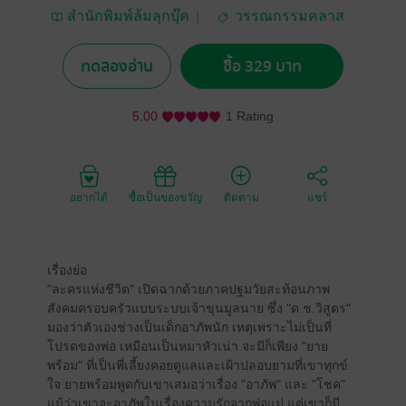
สำนักพิมพ์ล้มลุกบุ๊ค
วรรณกรรมคลาส
สิก/วรรณคดีไทย
ทดลองอ่าน
ซื้อ 329 บาท
5.00
1 Rating
อยากได้
ซื้อเป็นของขวัญ
ติดตาม
แชร์
เรื่องย่อ
"ละครแห่งชีวิต" เปิดฉากด้วยภาคปฐมวัยสะท้อนภาพ
สังคมครอบครัวแบบระบบเจ้าขุนมูลนาย ซึ่ง "ด.ช.วิสูตร"
มองว่าตัวเองช่างเป็นเด็กอาภัพนัก เหตุเพราะไม่เป็นที่
โปรดของพ่อ เหมือนเป็นหมาหัวเน่า จะมีก็เพียง "ยาย
พร้อม" ที่เป็นพี่เลี้ยงคอยดูแลและเฝ้าปลอบยามที่เขาทุกข์
ใจ ยายพร้อมพูดกับเขาเสมอว่าเรื่อง "อาภัพ" และ "โชค"
แม้ว่าเขาจะอาภัพในเรื่องความรักจากพ่อแม่ แต่เขาก็มี