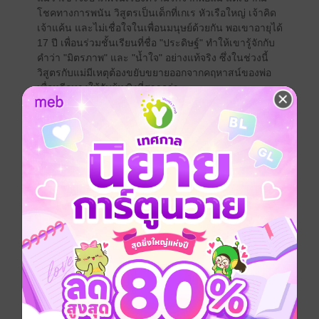
โชคทางการพนัน วิสูตรเป็นเด็กที่เกเร หัวเรือใหญ่ เจ้าคิด
เจ้าแค้น และไม่เชื่อใจในเพื่อนมนุษย์ด้วยกัน พอเขาอายุได้
17 ปี เพื่อนร่วมชั้นเรียนที่ชื่อ "ประดิษฐ์" ทำให้เขารู้จักกับ
คำว่า "มิตรภาพ" และ "น้ำใจ" อย่างแท้จริง ซึ่งในช่วงนี้
วิสูตรกับแม่มีเหตุต้องขยับขยายออกจากคฤหาสน์ของพ่อ
เพื่อหลีกทางให้กับผู้หญิงที่สาวกว่า
"วิสูตร" ตามแม่มาอยู่บ้านใกล้เรือนเคียงกับประดิษฐ์ที่ฝั่ง
ธนบุรี และได้บ่มเพาะความสัมพันธ์ใกล้ชิดกับ "ลำจวน"
น้องสาวของประดิษฐ์ ต่อมาประดิษฐ์ได้รับทุนไปเรียนต่อที่
เมืองนอก จึงทำให้เขาขาดเพื่อนคู่ใจ ส่วนลำจวนก็ตีจากไป
คบกับ "ร้อยโทกมล" หนุ่มนักเรียนนอก จึงทำให้เขาคิด
อยากจะ "ไปเมืองนอก" เพื่อแสวงหาความเจริญรุ่งเรืองของ
ต่างบ้านต่างเมืองบ้าง เขาได้พบ "มาเรีย เกรย์" สาวนัก
หนังสือพิมพ์ลูกครึ่งอังกฤษอิตาเลียน ได้ชักชวนให้วิสูตร
เข้าสู่วงการหนังสือพิมพ์ โดยใชนามปากกา "บ็อบบี้" ชีวิต
ช่วงนี้ของเขาเต็มไปด้วยเรื่องการผจญภัยกับได้เรียนรู้สิ่ง
แปลกๆ ใหม่ๆ ได้มีโอกาสไปประเทศต่างๆ ได้สัมภาษณ์
บุคคลสำคัญระดับโลก อิ่มเอิบกับความรักและมิตรภาพใน
แวดวงของคนหนังสือพิมพ์และได้สัมผัสกับผู้หญิงอีกหลาย
คน
จุดหักเหของชีวิตมาถึงเมื่อวิสูตร "ประสบอุบัติเหตุ" ทำให้