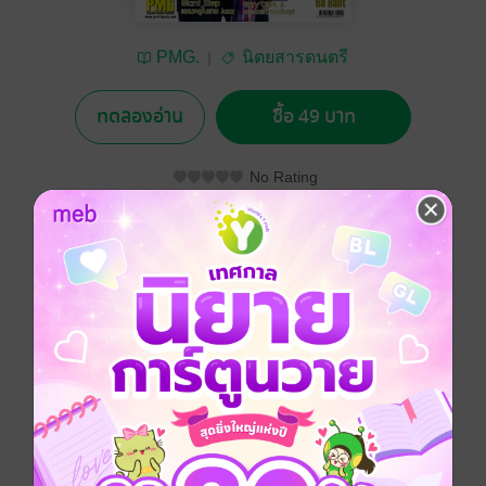
PMG.
นิตยสารดนตรี
ทดลองอ่าน
ซื้อ 49 บาท
No Rating
อยากได้
ซื้อเป็นของขวัญ
ติดตาม
แชร์
ประเภทไฟล์
pdf
วันที่วางขาย
11 พฤษภาคม 2558
ความยาว
132 หน้า