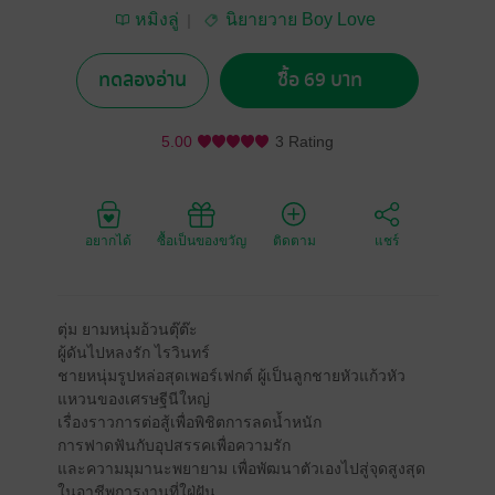
หมิงลู่
นิยายวาย Boy Love
/ Yaoi
ทดลองอ่าน
ซื้อ 69 บาท
5.00
3 Rating
อยากได้
ซื้อเป็นของขวัญ
ติดตาม
แชร์
ตุ่ม ยามหนุ่มอ้วนตุ๊ต๊ะ
ผู้ดันไปหลงรัก ไรวินทร์
ชายหนุ่มรูปหล่อสุดเพอร์เฟกต์ ผู้เป็นลูกชายหัวแก้วหัว
แหวนของเศรษฐีนีใหญ่
เรื่องราวการต่อสู้เพื่อพิชิตการลดน้ำหนัก
การฟาดฟันกับอุปสรรคเพื่อความรัก
และความมุมานะพยายาม เพื่อพัฒนาตัวเองไปสู่จุดสูงสุด
ในอาชีพการงานที่ใฝ่ฝัน