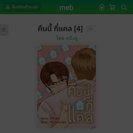
ล็อกอินเข้าระบบ
คืนนี้ กี่แคล [4]
โดย
หมิงลู่