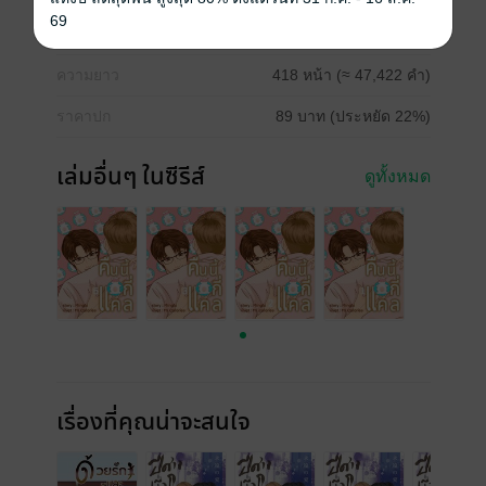
69
วันที่วางขาย
05 สิงหาคม 2566
ความยาว
418 หน้า (≈ 47,422 คำ)
ราคาปก
89 บาท (ประหยัด 22%)
เล่มอื่นๆ ในซีรีส์
ดูทั้งหมด
เรื่องที่คุณน่าจะสนใจ