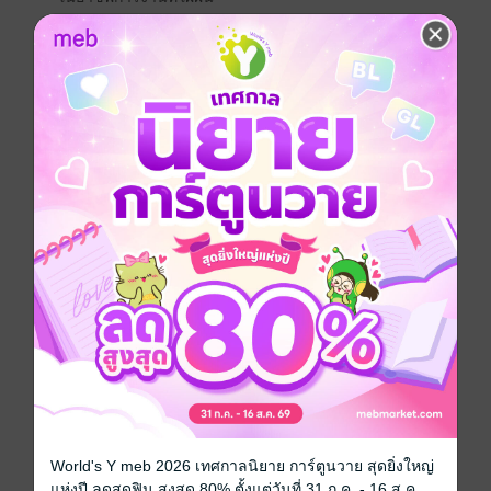
มาเป็นกำลังใจให้หนุ่มตุ่มด้วยกันนะคะ
****ระบบ ios แนะนำซื้อใน web จะถูกกว่านะคะ ผู้เขียน
ไม่สามารถปรับราคาให้เท่ากันได้เพราะเป็นข้อกำหนด
ของ apple ค่ะ
*** อ่านแล้วถูกใจ อย่าลืมกดหัวใจเป็นกำลังใจให้กันด้วยน้า
ขอบคุณนักอ่านทุกท่านมากๆ ค่า ***
-นิยาย 5 เล่มจบ
-แต่ละเล่ม ความยาวประมาณ 30,000-40,000 คำ จัดโปร
เฉพาะแรกขาย
-เป็นแนว คอมเมดี้ ตัวละครมีความโบ๊ะบ๊ะ ไม่ใช่ PWP
Boy love / Yaoi
ตลก
ลดความอ้วน
ซีรีส์
คืนนี้ กี่แคล
World's Y meb 2026 เทศกาลนิยาย การ์ตูนวาย สุดยิ่งใหญ่
ประเภทไฟล์
pdf, epub
(สารบัญ)
แห่งปี ลดสุดฟิน สูงสุด 80% ตั้งแต่วันที่ 31 ก.ค. - 16 ส.ค.