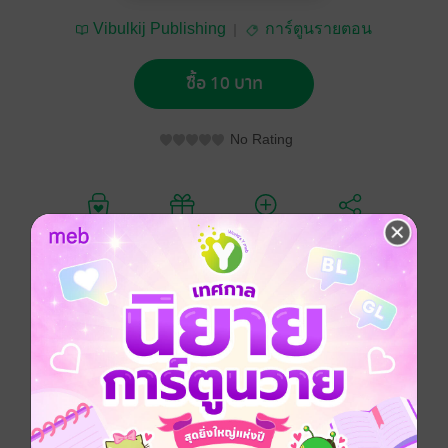
Vibulkij Publishing
การ์ตูนรายตอน
ซื้อ 10 บาท
No Rating
อยากได้
ซื้อเป็นของขวัญ
ติดตาม
แชร์
การ์ตูนญี่ปุ่น
แอกชัน
ผจญภัย
แฟนตาซี
ซีรีส์
EDENS ZERO (รายตอน)
ประเภทไฟล์
pdf