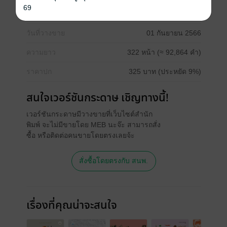
69
ประเภทไฟล์
pdf, epub
(สารบัญ)
วันที่วางขาย
01 กันยายน 2566
ความยาว
322 หน้า (≈ 92,864 คำ)
ราคาปก
325 บาท (ประหยัด 9%)
สนใจเวอร์ชันกระดาษ เชิญทางนี้!
เวอร์ชันกระดาษมีวางขายที่เว็บไซต์สำนัก
พิมพ์ จะไม่มีขายโดย MEB นะจ๊ะ สามารถสั่ง
ซื้อ หรือติดต่อคนขายโดยตรงเลยจ้ะ
สั่งซื้อโดยตรงกับ สนพ.
เรื่องที่คุณน่าจะสนใจ