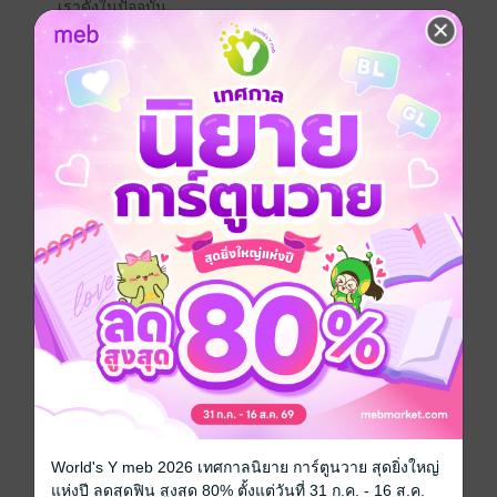
เราดังในปัจจุบัน
ทอม สแตนเดจ รองบรรณาธิการ The Economist พาเรา
ออกผจญภัยผ่านเครื่องดื่ม 6 แก้วที่เป็นตัวแทนแต่ละยุค
สมัย เปิดต่อมรับรสด้วยเบียร์จากยุคเปลี่ยนผ่านสู่วิถีเกษตร
สำแดงอารยะของกรีก-โรมันผ่านไวน์ชั้นเลิศ บุกเบิกเส้น
ทางเดินทะเลรอบโลกไปกับเหล้ากลั่นรสแรง พร้อมจุดเชื้อ
ไฟปฏิวัติฝรั่งเศสจากถ้วยกาแฟให้ลุกโชน แล้วลิ้มรสชาใน
จักรวรรดิที่ตะวันไม่เคยตกดิน ตบท้ายด้วยโคลารสหวาน
ซ่าอันเป็นสัญลักษณ์แห่งโลกาภิวัตน์ในขวดแก้ว
เตรียมกระดกความอัศจรรย์ที่กักเก็บอยู่ในเครื่องดื่ม 6 แก้ว
ซึ่งครั้งหนึ่งเป็นทั้งยาวิเศษและปีศาจสังหาร เป็นเสบียงใน
ยามศึกและอาหารในยามยาก เป็นเครื่องมือค้าทาสและ
แบ่งแยกชนชั้น เป็นโรงบ่มเพาะความคิดและเครื่องดื่ม
แห่งเหตุผล หากได้ดื่มด่ำต้นรากอารยธรรมผ่าน
ประวัติศาสตร์โลกใน 6 แก้วนี้ รับรองว่าคุณจะไม่มอง
เครื่องดื่มแก้วโปรดในมุมเดิมอีกเลย
หนังสือแปล
ประวัติศาสตร์
World's Y meb 2026 เทศกาลนิยาย การ์ตูนวาย สุดยิ่งใหญ่
แห่งปี ลดสุดฟิน สูงสุด 80% ตั้งแต่วันที่ 31 ก.ค. - 16 ส.ค.