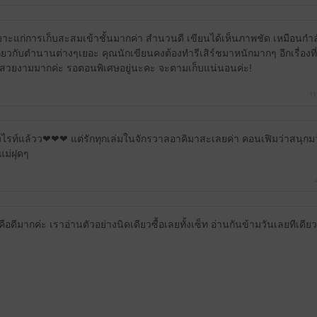
หมาะแก่การเก็บสะสมเข้าชั้นมากค่า สำนวนดี เขียนได้เห็นภาพชัด เหมือนกำลั
ู้เกี่ยวกับตำนานต่างๆเยอะ คุณนักเขียนคงต้องทำรีเสิร์ชมาหนักมากๆ อีกเรื่อง
 สวยงามมากค่ะ รอตอนพิเศษอยู่นะคะ จะตามเก็บแน่นอนค่ะ!
11
ของไรท์แล้วว❤❤❤ แต่รักทุกเล่มในจักรวาลอาคิมาสะเลยค่า คอนเฟิมว่าสนุก
แม่ฝุดๆ
ี้คือดีมากค่ะ เราอ่านตัวอย่างนิดเดียวซื้อเลยทั้งเซ็ท อ่านกันข้ามวันเลยทีเดียว