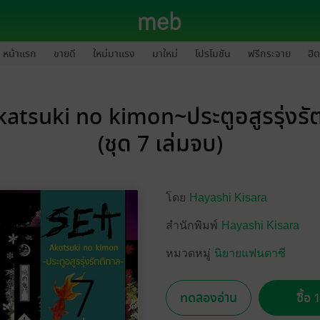
หน้าแรก
ขายดี
ใหม่มาแรง
มาใหม่
โปรโมชัน
ฟรีกระจาย
ฮิต
katsuki no kimon~ประตูอสูรรุ่งรั
(ชุด 7 เล่มจบ)
โดย
Hayashi Kisara
สำนักพิมพ์
Hayashi Kisara
หมวดหมู่
นิยายแฟนตาซี
ทดลองอ่าน
ซื้อ