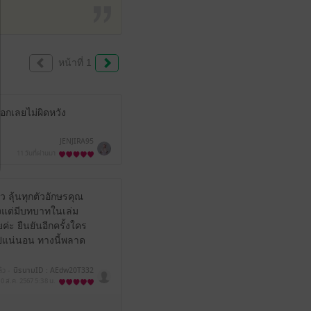
หน้าที่ 1
บอกเลยไม่ผิดหวัง
JENJIRA95
11 วันที่ผ่านมา
้ว ลุ้นทุกตัวอักษรคุณ
งแต่มีบทบาทในเล่ม
่ะ ยืนยันอีกครั้งใคร
ยไปแน่นอน ทางนี้พลาด
้ว -
นิรนามID : AEdw20T332
10 ส.ค. 2567
5:38 น.