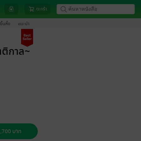
ตะกร้า
ขึ้นหิ้ง
แนะนำ
ตติกาล~
 1,700 บาท