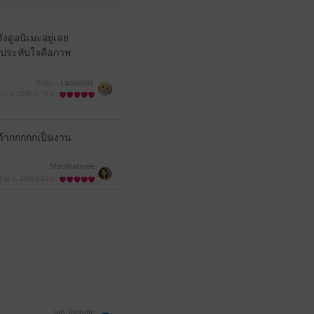
งดูอนิเมะอยู่เลย
ที่ประทับใจคือภาพ
มีแล้ว -
LamalilaL
 เม.ย. 2566
10:16 น.
มว้ากกกกกเป็นงาน
MeoWatinee
4 เม.ย. 2566
6:30 น.
jan_joongie