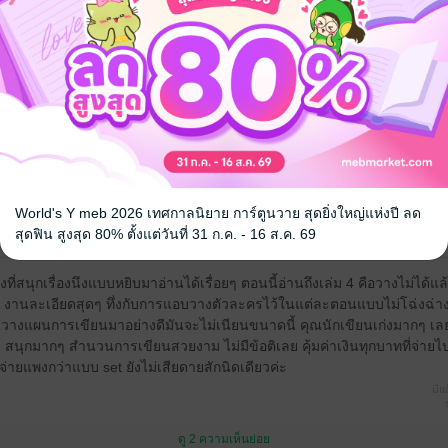
hisut
ัยเรียน ยังไม่มีตังซื้อ จนทำงานได้ตังก็ไปรับเล่มที่บ้านเลย เรามีครบ 3ภาค 
ุดอันดับ1เลยค่ะ
World's Y meb 2026 เทศกาลนิยาย การ์ตูนวาย สุดยิ่งใหญ่แห่งปี ลด
สุดฟิน สูงสุด 80% ตั้งแต่วันที่ 31 ก.ค. - 16 ส.ค. 69
องที่สนุกเรื่องนึงแบบหยิบมาอ่านได้เรื่อยๆ ตอนนี้อ่านถึงเล่ม 4 คือวางไม่ได้แล
 งานละเอียดสุดๆ ทึ่งกับการแอบวางตัวละครไว้ในแต่ละตอนแบบไม่โฉ่งฉ่า
าไม่วางแผนการเขียนมาอย่างดีมันจะไม่เนียนขนาดนี้ คุณนักเขียนเก่งมากๆ เลยค
ค่ะ สนุกมากๆ สำนวนการเขียนสวยงาม ไม่มีข้อติเลย คุ้มค่าเงินทุกบาทที่จ่า
่ายแพงกว่าแบบ set ยังไม่เสียดายสักนิดเดียวค่ะ
มีแล
ดู 2 ความเห็นย่อย