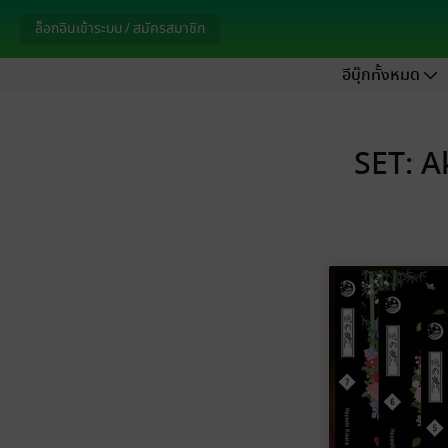
ล็อกอินเข้าระบบ / สมัครสมาชิก
อีบุ๊กทั้งหมด
SET: A