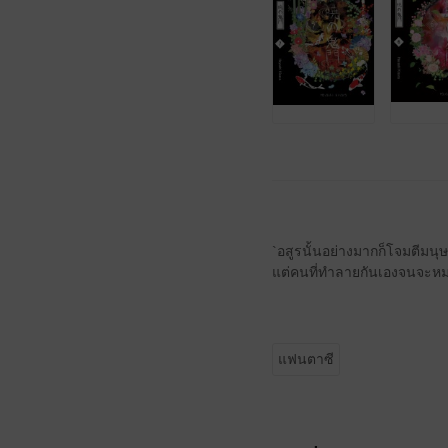
`อสูรนั้นอย่างมากก็โจมตีม
แต่คนที่ทำลายกันเองจนจะหมดเผ
แฟนตาซี