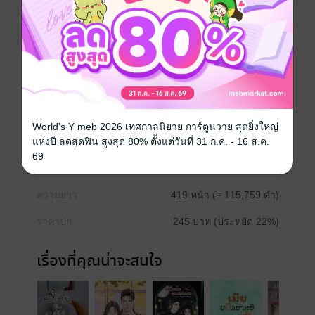
เขาอีกต่อไปแต่เขาจะยอมง่ายๆ ได้ยังไง ในเมื่อเธอมา
ทำให้หัวใจของเขาหวั่นไหวขนาดนี้ ก็คุณเมียน่ะนะ ออก
จะเย้ายวน ชวนชิมแค่กๆ อุ้ย ชวนให้ใจสั่นขนาดน้านนน
ใครจะอดใจไหว ไม่ได้ด้วยเล่ห์ก็ล่อด้วย เรื่องผีๆ นี่แหล่ะ
หึๆ ฝันไปเถอะยัยตัวแสบว่าจะหนีเขาพ้น
โรมานซ์
World's Y meb 2026 เทศกาลนิยาย การ์ตูนวาย สุดยิ่งใหญ่
แห่งปี ลดสุดฟิน สูงสุด 80% ตั้งแต่วันที่ 31 ก.ค. - 16 ส.ค.
ประเภทไฟล์
pdf, epub
(สารบัญ)
69
วันที่วางขาย
17 สิงหาคม 2566
ความยาว
419 หน้า (≈ 115,759 คำ)
ราคาปก
245 บาท (ประหยัด 22%)
เรื่องที่คุณน่าจะสนใจ