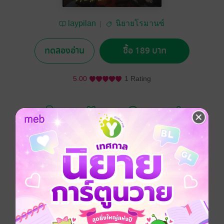
laypilan
นิยายโรมานซ์
ทดลองอ่าน
ซื้อ 189 บาท
5.00
1 Rating
อยากได้
ซื้อเป็นของขวัญ
ติดตาม
แชร์
เรื่องราวความรักของ bad boy หนุ่มผู้ไร้หัวใจกับหญิงสาว
มากคุณหนูผู้น่ารัก ด้วยเหตุอันใดก็แล้วแต่ที่ทำให้เขาและ
เธอมาอยู่ร่วมบ้านเดียวกัน หญิงสาวต้องมารับรู้พฤติกรรม
แย่ๆ ของเขาเธอต้องอดทนนอนฟังเสียงครวญครางของ
บรรดาคู่ขาของเขาแทบทุกคืน จนสุขภาพจิตของเธอเริ่ม
ไม่ปกติเมื่อความอดทนของเธอหมดลงเธอจะไม่ทนอยู่กับ