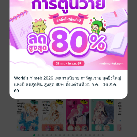
ผลงานของ อ.MIKA YAMAMORI
• รักละไม หวานใจหนุ่มเข้ม ผลงานของ อ.KUJIRA ANAN
• ยัยตัวร้ายวัย 17 กับคุณทนายรูปหล่อ ผลงานของ อ.ANBI
ONO"
ประเภทไฟล์
pdf
วันที่วางขาย
18 สิงหาคม 2566
ความยาว
186 หน้า
ราคาปก
80 บาท (ประหยัด 56%)
World's Y meb 2026 เทศกาลนิยาย การ์ตูนวาย สุดยิ่งใหญ่
แห่งปี ลดสุดฟิน สูงสุด 80% ตั้งแต่วันที่ 31 ก.ค. - 16 ส.ค.
ฉบับย้อนหลัง
ดูทั้งหมด
69