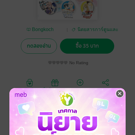
Bongkoch
นิตยสารการ์ตูนและ
Publishing
เกม
ทดลองอ่าน
ซื้อ 35 บาท
No Rating
อยากได้
ซื้อเป็นของขวัญ
ติดตาม
แชร์
"การ์ตูนสุดฮิตที่น่าจับตา นำมารวมไว้ที่นี่แล้ว!!
• บ้านของฉันกับฝันของเรา! ผลงานของ อ.ATSUKO
NAMBA
• เมื่อสาวหล่อขอมีรัก IN THE CLEAR MOONLIT DUSK