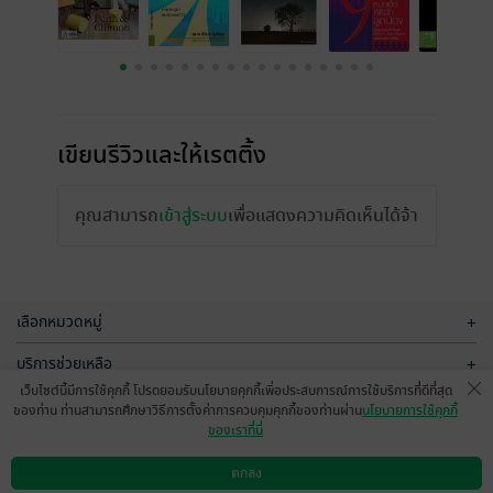
เขียนรีวิวและให้เรตติ้ง
คุณสามารถ
เข้าสู่ระบบ
เพื่อแสดงความคิดเห็นได้จ้า
เลือกหมวดหมู่
+
บริการช่วยเหลือ
+
เว็บไซต์นี้มีการใช้คุกกี้ โปรดยอมรับนโยบายคุกกี้เพื่อประสบการณ์การใช้บริการที่ดีที่สุด
เกี่ยวกับเรา
+
ของท่าน ท่านสามารถศึกษาวิธีการตั้งค่าการควบคุมคุกกี้ของท่านผ่าน
นโยบายการใช้คุกกี้
ของเราที่นี่
กลุ่มธุรกิจในเครือ
+
ตกลง
ดาวน์โหลดแอป
วิธีการใช้งาน
ติดต่อเรา