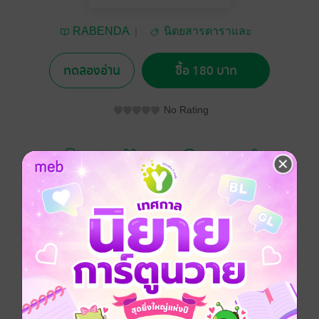
RABENDA
นิตยสารดาราและ
บันเทิง
ทดลองอ่าน
ซื้อ 180 บาท
No Rating
อยากได้
ซื้อเป็นของขวัญ
ติดตาม
แชร์
2 Become 1
#เจมีไนน์โฟร์ท กับความน่ารักสดใสเท่าโลกทั้งใบ
บนปก RABENDA ISSUE No.10
ประเภทไฟล์
pdf