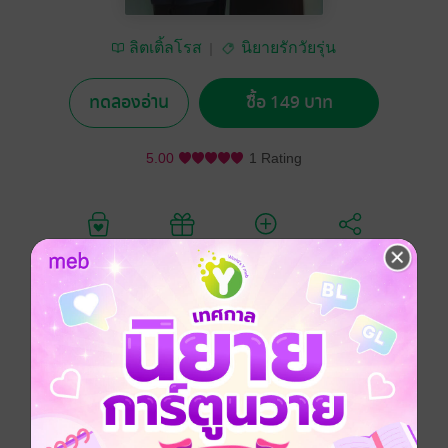
ลิตเติ้ลโรส
นิยายรักวัยรุ่น
ทดลองอ่าน
ซื้อ 149 บาท
5.00
1 Rating
อยากได้
ซื้อเป็นของขวัญ
ติดตาม
แชร์
เรื่องราวความรักระหว่างสองหนุ่มสาววิศวะที่บังเอิญเจอ
กัน จนกลายเป็นความบังเอิญที่พาให้เกิดเรื่องวุ่น ๆ ตามมา
' ขอจีบ ' เป็น ' ลองรัก ' ความสัมพันธ์ระหว่างทั้งสองคนจะ
เป็นยังไง จะสามารถประคับประคองกันไปได้แค่ไหน กับ
ความบังเอิญรักในครั้งนี้