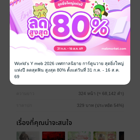
PINE
" พี่ถามครับว่าเราอะ มีแฟนรึยัง ? ถ้าไม่มีพี่ขอจีบได้ไหม
ครับ "
KHAWFANG
" หนูไม่ดื้อหรอกนะ สนใจรับหนูไปเลี้ยงไหมคะ ? "
รักวัยรุ่น
โรแมนติก
มหาวิทยาลัย
วิศวะ
World's Y meb 2026 เทศกาลนิยาย การ์ตูนวาย สุดยิ่งใหญ่
ประเภทไฟล์
pdf, epub
แห่งปี ลดสุดฟิน สูงสุด 80% ตั้งแต่วันที่ 31 ก.ค. - 16 ส.ค.
(สารบัญ)
69
วันที่วางขาย
18 สิงหาคม 2566
ความยาว
324 หน้า (≈ 68,142 คำ)
ราคาปก
329 บาท (ประหยัด 54%)
เรื่องที่คุณน่าจะสนใจ