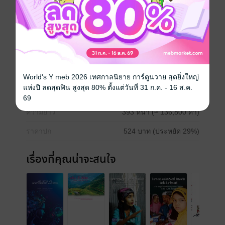
Multiprotocol Label Switching (MPLS) ในเชิงลึกเป็น พื้น
ฐานของการใช้งานระบบเครือข่ายอินเตอร์เน็ตในปัจจุบัน
คอมพิวเตอร์
อุดมศึกษา
วิทยาการคอมพิวเตอร์
ประเภทไฟล์
pdf
World's Y meb 2026 เทศกาลนิยาย การ์ตูนวาย สุดยิ่งใหญ่
แห่งปี ลดสุดฟิน สูงสุด 80% ตั้งแต่วันที่ 31 ก.ค. - 16 ส.ค.
วันที่วางขาย
25 สิงหาคม 2566
69
ความยาว
393 หน้า (≈ 136,800 คำ)
ราคาปก
524 บาท (ประหยัด 29%)
เรื่องที่คุณน่าจะสนใจ