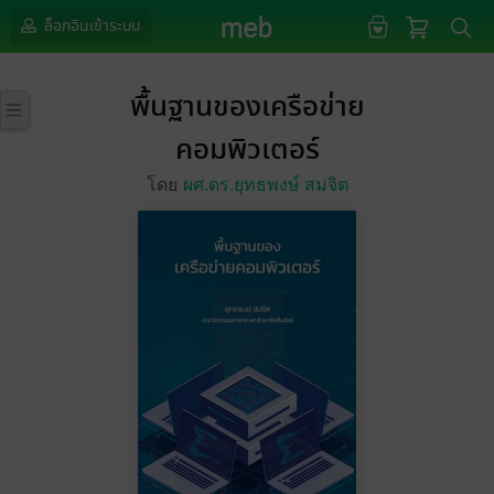
ล็อกอินเข้าระบบ
พื้นฐานของเครือข่าย
คอมพิวเตอร์
โดย
ผศ.ดร.ยุทธพงษ์ สมจิต