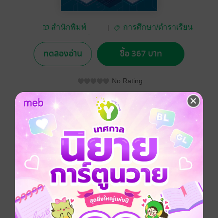
สำนักพิมพ์
การศึกษา/ตำราเรียน
มหาวิทยาลัยเชียงใหม่
ทดลองอ่าน
ซื้อ 367 บาท
No Rating
อยากได้
ซื้อเป็นของขวัญ
ติดตาม
แชร์
หนังสือเล่มนี้นำเสนอเนื้อหาพื้นฐานของเครือข่าย
คอมพิวเตอร์เพื่อเสริมสร้างความเข้าใจให้ผู้สนใจได้ศึกษา
ระบบเครือข่ายคอมพิวเตอร์ในขั้นสูง โดยเพิ่มเนื้อหาด้าน
Software-Defined Networking (SDN) ซึ่งเป็นแนวทาง
การใช้งานเครือข่ายคอมพิวเตอร์แบบเครือข่ายที่สามารถ
โปรแกรมได้ รวมทั้งอธิบายเนื้อหาของการใช้งาน