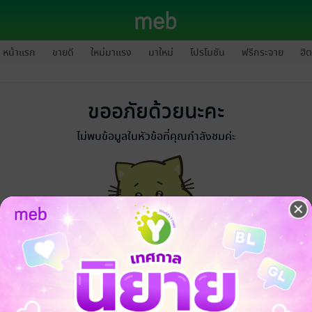
หน้าแรก
ขายดี
ใหม่มาแรง
มาใหม่
โปรโมชัน
ฟรีกระจาย
ฮิต
ขออภัยด้วยนะคะ
ไม่พบข้อมูลในหัวข้อที่คุณกำลังชมค่ะ