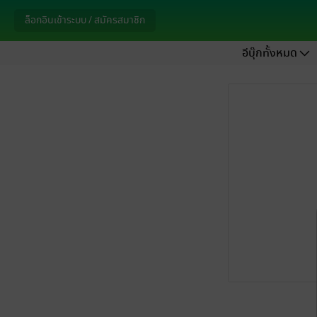
ล็อกอินเข้าระบบ / สมัครสมาชิก
อีบุ๊กทั้งหมด