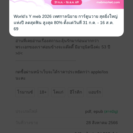
แนวโรมานซ์ มีตลกกับดราม่านิดหน่อย รวมๆ แล้วสุขนิยม
จบแฮปปี้
World's Y meb 2026 เทศกาลนิยาย การ์ตูนวาย สุดยิ่งใหญ่
ตัวละครเชื่อมโยงมาจากนิยายเรื่องสถานะลุ้นรัก เนื้อหา
แห่งปี ลดสุดฟิน สูงสุด 80% ตั้งแต่วันที่ 31 ก.ค. - 16 ส.ค.
สองเรื่องไม่ต่อเนื่องกัน อยู่คนละช่วงเวลาค่ะ
69
ขอให้อ่านตัวอย่างก่อนโหลดนะคะ อาจจะเหมาะกับนัก
อ่านที่เคยอ่านเรื่องสถานะลุ้นรักมาก่อนมากกว่า
พระเอกของเราค่อนข้างจะแด๊ดดี๊ มีอายุนิดนึงค่ะ 53 ปี
>//<
...................................................
กดซื้อผ่านหน้าเว็บจะได้ราคาประหยัดกว่า apple/Ios
นะคะ
โรมานซ์
18+
โคแก่
อีโรติก
แอบรัก
ประเภทไฟล์
pdf, epub
(สารบัญ)
วันที่วางขาย
28 สิงหาคม 2566