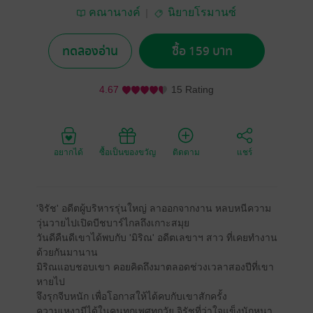
คณานางค์
นิยายโรมานซ์
ทดลองอ่าน
ซื้อ 159 บาท
4.67
15 Rating
อยากได้
ซื้อเป็นของขวัญ
ติดตาม
แชร์
'จิรัช' อดีตผู้บริหารรุ่นใหญ่ ลาออกจากงาน หลบหนีความ
วุ่นวายไปเปิดบีชบาร์ไกลถึงเกาะสมุย
วันดีคืนดีเขาได้พบกับ 'มิริณ' อดีตเลขาฯ สาว ที่เคยทำงาน
ด้วยกันมานาน
มิริณแอบชอบเขา คอยคิดถึงมาตลอดช่วงเวลาสองปีที่เขา
หายไป
จึงรุกจีบหนัก เพื่อโอกาสให้ได้คบกับเขาสักครั้ง
ความเหงามีได้ในคนทุกเพศทุกวัย จิรัชที่ว่าใจแข็งนักหนา