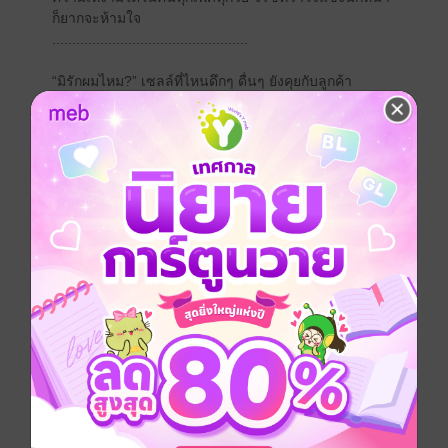
ก็ยากจะห้ามใจ
.................................................
“มิรักผมไหม?” เซลล์ที่ไหนดึกๆ ดื่นๆ ยังคุยกับลูกค้า
จิรัชหึงมิริณอีกแล้ว เขาคว้ามือนิ่มมาจูบหลายครั้งให้
หล่อนสัมผัสถึงความรักที่เขามีให้
“มิว่ามิบอกรักคุณบ่อยแล้วนะคะ”
ยอมถึงขนาดนี้ ยังไม่ชัดอีกเหรอถึงต้องถาม มิริณบอกรัก
บ่อยจนเหนื่อยพูด เขาช่างเป็นคนมีอายุที่โหยหาความรัก
ชอบให้หล่อนเข้าไปอ้อน กอด และมีสัมพันธ์ลึกซึ้งถี่ยิบ
เกือบจะทุกวัน
“อ้อนอย่างนี้จะเอาอะไรคะ”
“เอามิ...” เขาเชื่อมประสานสายตาร้อนแรงให้หญิงสาว
ตอบรับความต้องการ
มิริณเซ็กซี่เย้ายวนใจ ยั่วสวาทเขาได้ง่ายๆ แค่เพียง
หัวเราะ ทรวงอกไร้บราเซียร์ใต้ชุดนอนสายเดี่ยวเบาบาง
กระเพื่อมขึ้นลง จิรัชกัดปากล่าง ปวดร้าวบนกาย
“คุณจิเนี่ย อารมณ์เยอะกว่ามิอีกนะคะ มิขอตอบแช็ตแป๊บ
เดียว”
“ผมไม่อนุญาตให้ลูกจ้างคุยกับผู้ชายนอกเวลางานครับ”
...............................................