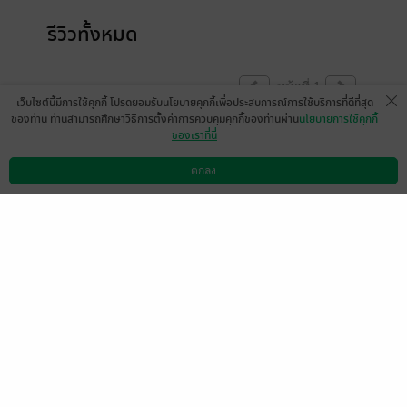
รีวิวทั้งหมด
หน้าที่ 1
เว็บไซต์นี้มีการใช้คุกกี้ โปรดยอมรับนโยบายคุกกี้เพื่อประสบการณ์การใช้บริการที่ดีที่สุด
ของท่าน ท่านสามารถศึกษาวิธีการตั้งค่าการควบคุมคุกกี้ของท่านผ่าน
นโยบายการใช้คุกกี้
ของเราที่นี่
แวะมาส่งกำลังใจให้ค่ะ ❤️❤️❤️❤️❤️
ตกลง
ดาวน์โหลดแอป
วิธีการใช้งาน
ติดต่อเรา
นิยายสนุกมากๆๆๆเลยค่ะ 👍🏻👍🏻👍🏻
มีแล้ว -
หมูน้อยกลอยใจ
0
10 เม.ย. 2569
11:5 น.
เนื้อเรื่องสนุกค่ะ
แต่แอบขัดใจตอนใกล้จบที่กำลังไปจะจด
ทะเบียนสมรสกัน แล้วพระเอกจะเล่าเรื่องบาง
อย่างให้นางเอกฟังเพื่อให้นางเอกได้คิดอีกนิด
ว่าจะจดทะเบียนสมรสด้วยไหม ไรท์ก็ไม่เขียน
เล่ารายละเอียดมาด้วย เราก็งงๆไปเลยค่ะ คือ
ถ้าจะไม่เล่ารายละเอียดตรงนี้ก็ไม่ต้องเขียนถึง