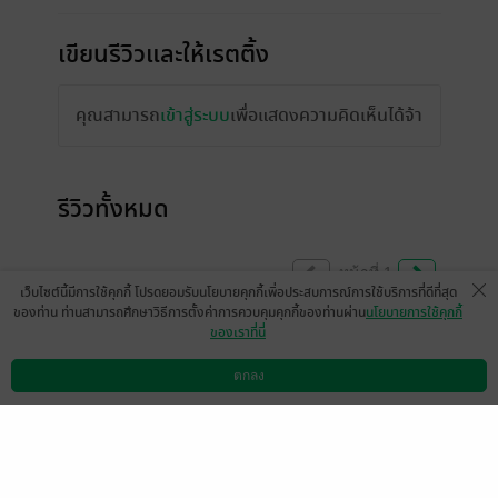
เขียนรีวิวและให้เรตติ้ง
คุณสามารถ
เข้าสู่ระบบ
เพื่อแสดงความคิดเห็นได้จ้า
รีวิวทั้งหมด
หน้าที่ 1
เว็บไซต์นี้มีการใช้คุกกี้ โปรดยอมรับนโยบายคุกกี้เพื่อประสบการณ์การใช้บริการที่ดีที่สุด
ของท่าน ท่านสามารถศึกษาวิธีการตั้งค่าการควบคุมคุกกี้ของท่านผ่าน
นโยบายการใช้คุกกี้
ของเราที่นี่
เสียดายตอนพิเศษค่ะ อยากรู้ว่าในหนังสือหลัง
อันตายแล้วเรื่องเป็นยังไงต่อ ความจริงจะถูก
ตกลง
ดาวน์โหลดแอป
วิธีการใช้งาน
ติดต่อเรา
เปิดเผยมั้ย แล้วถ้าพระเอกรู้ความจริงแล้วจะ
รู้สึกยังไง
นึกว่าจะมีในตอนพิเศษซะอีก
มีแล้ว -
นิรนามID : 72wEt67417
0
9 เม.ย. 2568
21:39 น.