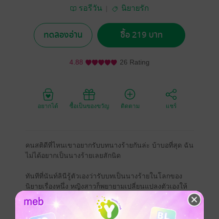
รอรีวัน
นิยายรัก
ทดลองอ่าน
ซื้อ 219 บาท
4.88
26 Rating
อยากได้
ซื้อเป็นของขวัญ
ติดตาม
แชร์
คนสติดีที่ไหนเขาอยากรับบทนางร้ายกันล่ะ บ้าบอที่สุด ฉัน
ไม่ได้อยากเป็นนางร้ายเลยสักนิด
ทันทีที่นันท์ลินีรู้ตัวเองว่ารับบทเป็นนางร้ายในโลกของ
นิยายเรื่องหนึ่ง หญิงสาวก็พยายามเปลี่ยนแปลงตัวเองให้
เป็นเพียงแค่ตัวละครธรรมดาเท่านั้น เมื่อมองย้อนกลับไปดู
เรื่องราวทั้งหมดที่เกิดขึ้น เธอกลับพบว่า ตัวเองนั้นทำตัว
ร้ายกาจอย่างไม่มีเหตุผล ทั้ง ๆ ที่ถูกครอบครัวเลี้ยงดูมาเป็น