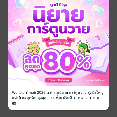
อย่างดีแท้ ๆ และได้รับความรักมากมายจากแฟนคลับ คง
เป็นเพราะอิทธิพลของบทบาทที่ได้รับหรือเปล่านะ
และเพื่อจะเปลี่ยนจุดจบของบทร้ายของตัวเอง นันท์ลินีจะ
ต้องเปลี่ยนใจเขาให้ได้ เปลี่ยนใจให้เขาล้มเลิกความคิด
อยากจะฆ่าเธอซะ
“น้ำอย่าฆ่าอันเลยนะ”
“น้ำไม่ฆ่าอันหรอก”
“จริง ๆ นะน้ำ”
“จริง!!”
World's Y meb 2026 เทศกาลนิยาย การ์ตูนวาย สุดยิ่งใหญ่
แห่งปี ลดสุดฟิน สูงสุด 80% ตั้งแต่วันที่ 31 ก.ค. - 16 ส.ค.
69