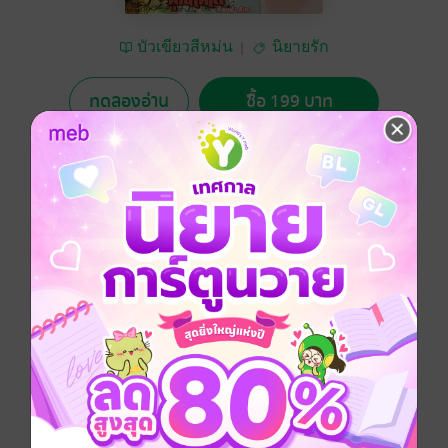
บัวเขียวสีหม่น
นิยายรัก
ทดลองอ่าน
ซื้อ 199 บาท
5.00
1 Rating
อยากได้
ซื้อเป็นของขวัญ
ติดตาม
แชร์
หลิวม่านอี้หญิงสาวที่ตามราวีสามีไม่เลิกหานซั่วสามีที่
เกลียดภรรยาเข้ากระดูกดำ สุดท้ายเธอก้อโดนความรัก
จากเขาทำร้ายจนตาย. ...เธอตื่นขึ้นมาพบว่าตัวเอง ได้
ย้อนเวลามา เมื่อ2ปีก่อนที่เธอจะตาย..
ประเภทไฟล์
pdf, epub
(สารบัญ)