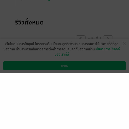
รีวิวทั้งหมด
หน้าที่ 1
เว็บไซต์นี้มีการใช้คุกกี้ โปรดยอมรับนโยบายคุกกี้เพื่อประสบการณ์การใช้บริการที่ดีที่สุด
ของท่าน ท่านสามารถศึกษาวิธีการตั้งค่าการควบคุมคุกกี้ของท่านผ่าน
นโยบายการใช้คุกกี้
ของเราที่นี่
มีแล้ว -
แก๊งส์รถถัง ผีเป้า
6 ก.ย. 2566
17:31 น.
ตกลง
ดาวน์โหลดแอป
วิธีการใช้งาน
ติดต่อเรา
หน้าที่ 1
เลือกหมวดหมู่
+
บริการช่วยเหลือ
+