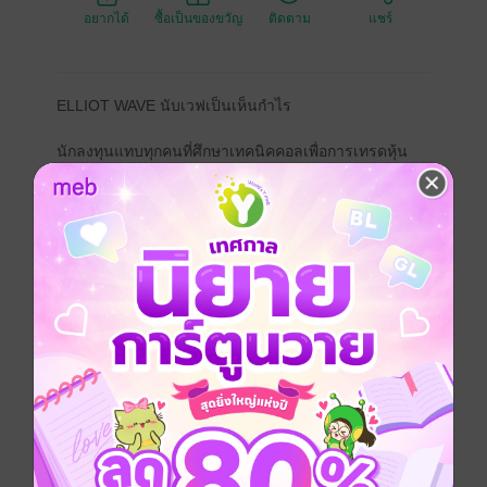
อยากได้
ซื้อเป็นของขวัญ
ติดตาม
แชร์
ELLIOT WAVE นับเวฟเป็นเห็นกำไร
นักลงทุนแทบทุกคนที่ศึกษาเทคนิคคอลเพื่อการเทรดหุ้น
หรือฟอเร็กซ์ ไม่ว่าจะเริ่มจากจุดไหน หนีไม่พ้นที่ต้องมาจบ
ที่ Elliot Wave หรือการวิเคราะห์คลื่นนั่นเอง หากเข้าใจ
Elliot Wave อย่างลึกซึ้งจะเป็นเครื่องมือที่มีอรรถประโยชน์
สูงมากๆ
สารบัญ : ELLIOT WAVE นับเวฟเป็นเห็นกำไร
Section 1 อุ่นเครื่องก่อนนับเวฟ
Section 2 ทฤษฎีคลื่นเอลเลียต
Section 3 เครื่องมือทางเทคนิคช่วยวิเคราะห์คลื่น
Section 4 การเทรดทำกำไรด้วย Elliott Wave
Section 5 อีก 2 M ในการเทรด
การเงิน
การลงทุน
หุ้น
forex