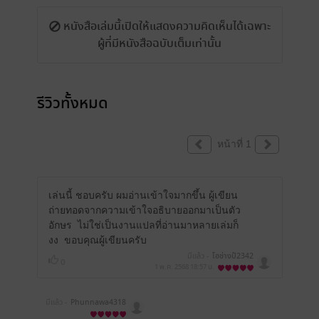
หนังสือเล่มนี้เปิดให้แสดงความคิดเห็นได้เฉพาะ
ผู้ที่มีหนังสือฉบับเต็มเท่านั้น
รีวิวทั้งหมด
หน้าที่ 1
เล่นนี้ ชอบครับ ผมอ่านเข้าใจมากขึ้น ผู้เขียน
ถ่ายทอดจากความเข้าใจอธิบายออกมาเป็นตัว
อักษร ไม่ใช่เป็นงานแปลที่อ่านมาหลายเล่มก็
งง ขอบคุณผู้เขียนครับ
มีแล้ว -
โอช่างป้2342
0
1 พ.ค. 2568
18:57 น.
มีแล้ว -
Phunnawa4318