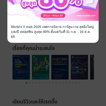
ประเภทไฟล์
pdf
วันที่วางขาย
29 สิงหาคม 2566
ความยาว
202 หน้า (≈ 29,413 คำ)
World's Y meb 2026 เทศกาลนิยาย การ์ตูนวาย สุดยิ่งใหญ่
แห่งปี ลดสุดฟิน สูงสุด 80% ตั้งแต่วันที่ 31 ก.ค. - 16 ส.ค.
ราคาปก
225 บาท (ประหยัด 52%)
69
เรื่องที่คุณน่าจะสนใจ
เขียนรีวิวและให้เรตติ้ง