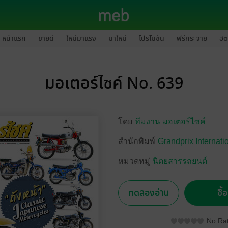
หน้าแรก
ขายดี
ใหม่มาแรง
มาใหม่
โปรโมชัน
ฟรีกระจาย
ฮิต
มอเตอร์ไซค์ No. 639
โดย
ทีมงาน มอเตอร์ไซค์
สำนักพิมพ์
Grandprix Internati
หมวดหมู่
นิตยสารรถยนต์
ทดลองอ่าน
ซื้
No Rat