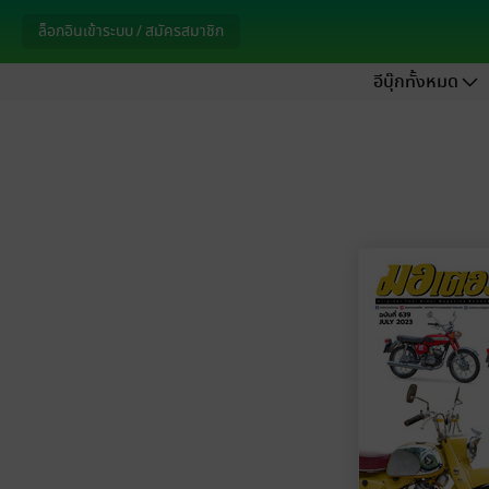
ล็อกอินเข้าระบบ / สมัครสมาชิก
อีบุ๊กทั้งหมด