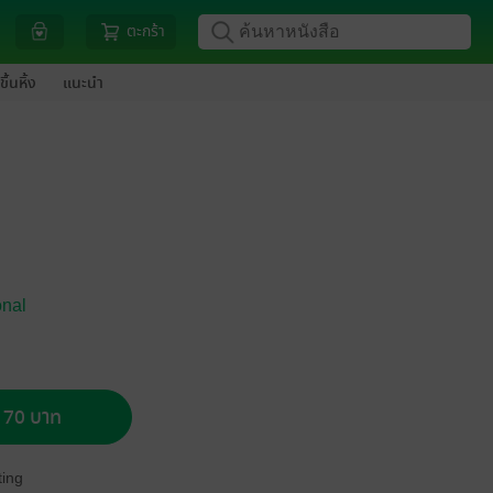
ตะกร้า
ขึ้นหิ้ง
แนะนำ
onal
อ 70 บาท
ing