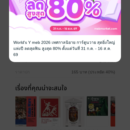
จากผู้พัฒนาสายพันธุ์และเกษตรกรโดยตรง ในเล่มให้
เนื้อหาโดยละเอียด พร้อมตัวอย่างหลากหลายและบท
สัมภาษณ์จากเจ้าของฟาร์มที่ประสบความสำเร็จมาแล้ว
สำหรับผู้ที่สนใจเลี้ยงไก่ดำ หนังสือเล่มนี้จะเป็นอีกหนึ่งทาง
เลือกสำหรับคุณ
ประเภทไฟล์
pdf
World's Y meb 2026 เทศกาลนิยาย การ์ตูนวาย สุดยิ่งใหญ่
แห่งปี ลดสุดฟิน สูงสุด 80% ตั้งแต่วันที่ 31 ก.ค. - 16 ส.ค.
วันที่วางขาย
23 พฤษภาคม 2558
69
ความยาว
146 หน้า
ราคาปก
165 บาท (ประหยัด 40%)
เรื่องที่คุณน่าจะสนใจ