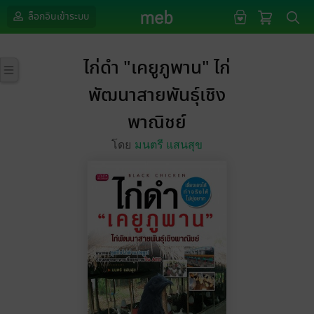
ล็อกอินเข้าระบบ
ไก่ดำ "เคยูภูพาน" ไก่
พัฒนาสายพันธุ์เชิง
พาณิชย์
โดย
มนตรี แสนสุข