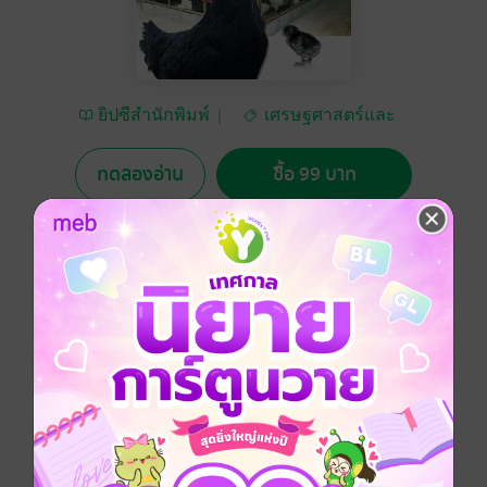
ยิปซีสำนักพิมพ์
เศรษฐศาสตร์และ
ธุรกิจ
ทดลองอ่าน
ซื้อ 99 บาท
No Rating
อยากได้
ซื้อเป็นของขวัญ
ติดตาม
แชร์
ไก่ดำ "เคยูภูพาน" ไก่พัฒนาสายพันธุ์เชิงพาณิชย์" เล่มนี้
นำเสนอสัตว์เศรษฐกิจสายพันธุ์ใหม่สร้างรายได้ให้ผู้เลี้ยง
สร้างคุณค่าทางอาหารให้ผู้บริโภค พร้อมเทคนิคการเลี้ยง