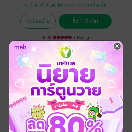
Thai Classic Books
รวมเรื่องสั้น
ทดลองอ่าน
ซื้อ 119 บาท
5.00
1 Rating
อยากได้
ซื้อเป็นของขวัญ
ติดตาม
แชร์
รวมเรื่องสั้น ๖ เรื่องจากดอกไม้สด
๑. พฤติการณ์ของผู้รักความเป็นโสด
๒. เมื่อกลับจากดูเรื่อง 'วอลแตร์'
๓. บุพเพสันนิวาส
๔. ไฟ!
๕. ดวงจักษุของผู้พิพากษา
๖. ๑/๕๐๐