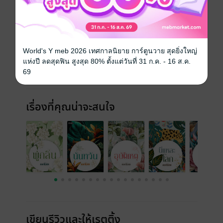
ประเภทไฟล์
pdf, epub
(สารบัญ)
วันที่วางขาย
30 สิงหาคม 2566
World's Y meb 2026 เทศกาลนิยาย การ์ตูนวาย สุดยิ่งใหญ่
ความยาว
276 หน้า (≈ 68,254 คำ)
แห่งปี ลดสุดฟิน สูงสุด 80% ตั้งแต่วันที่ 31 ก.ค. - 16 ส.ค.
69
ราคาปก
160 บาท (ประหยัด 25%)
เรื่องที่คุณน่าจะสนใจ
เขียนรีวิวและให้เรตติ้ง