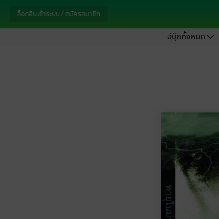
ล็อกอินเข้าระบบ / สมัครสมาชิก
อีบุ๊กทั้งหมด