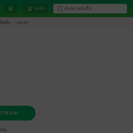
ตะกร้า
ขึ้นหิ้ง
แนะนำ
อ 119 บาท
ing