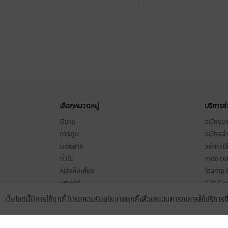
เลือกหมวดหมู่
บริการช
นิยาย
สมัครขาย
การ์ตูน
สมัครอ่
นิตยสาร
วิธีการใ
ทั่วไป
meb co
หนังสือเสียง
Stamp ค
บุฟเฟต์
Gift Co
เงื่อนไข
เว็บไซต์นี้มีการใช้คุกกี้ โปรดยอมรับนโยบายคุกกี้เพื่อประสบการณ์การใช้บริการ
Language
ดาวน์โหลดแอป
นโยบายค
แผนผังเ