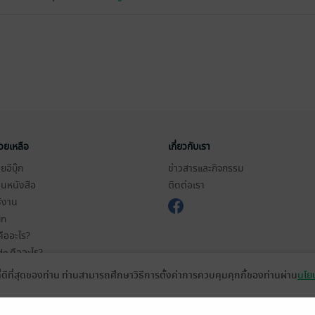
่วยเหลือ
เกี่ยวกับเรา
อีบุ๊ก
ข่าวสารและกิจกรรม
านหนังสือ
ติดต่อเรา
ช้งาน
in
ืออะไร?
de คืออะไร?
ในการใช้บริการ
ที่ดีที่สุดของท่าน ท่านสามารถศึกษาวิธีการตั้งค่าการควบคุมคุกกี้ของท่านผ่าน
นโยบ
วามเป็นส่วนตัว
ว็บไซต์