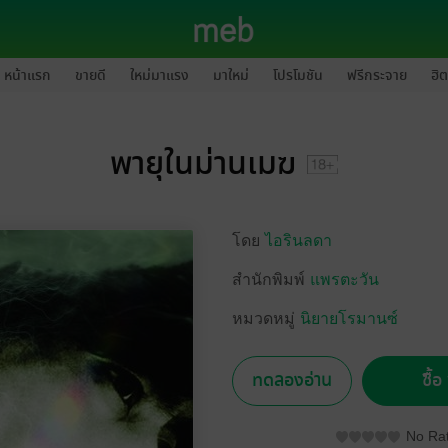
หน้าแรก
ขายดี
ใหม่มาแรง
มาใหม่
โปรโมชัน
ฟรีกระจาย
ฮิต
พายุในม่านเมฆ
โดย
ไอรินลดา
สำนักพิมพ์
แพรตะวัน
หมวดหมู่
นิยายโรมานซ์
ทดลองอ่าน
ซื้
No Rat