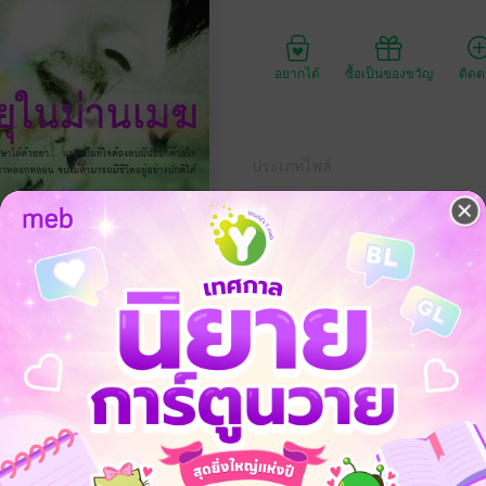
อยากได้
ซื้อเป็นของขวัญ
ติด
ประเภทไฟล์
วันที่วางขาย
ความยาว
ราคาปก
169 
ทบเท้า เอาน้ำตาตัวเองปกปิดความชั่วร้าย ในใจของหล่อนมีแต่ความมืดด
องเพื่อนรักอย่างเลือดเย็น
สา เป็นงานที่ง่ายสำหรับบุปผางามเฉกเช่นหล่อน ซึ่งไม่ต่างกับมาลีร้อยสวนยา
ย์