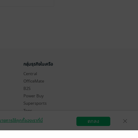
กลุ่มธุรกิจในเครือ
Central
OfficeMate
B2S
Power Buy
Supersports
Tops
Hytexts
ายการใช้คุกกี้ของเราที่นี่
ตกลง
สมัครขายอีบุ๊ก
วิธีการใช้งาน
ติดต่อเรา