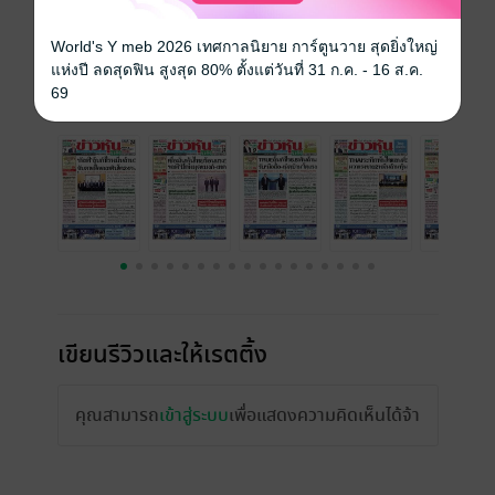
ความยาว
32 หน้า
ราคาปก
15 บาท
World's Y meb 2026 เทศกาลนิยาย การ์ตูนวาย สุดยิ่งใหญ่
แห่งปี ลดสุดฟิน สูงสุด 80% ตั้งแต่วันที่ 31 ก.ค. - 16 ส.ค.
69
ฉบับย้อนหลัง
ดูทั้งหมด
เขียนรีวิวและให้เรตติ้ง
คุณสามารถ
เข้าสู่ระบบ
เพื่อแสดงความคิดเห็นได้จ้า