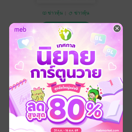
ข่าวหุ้น
ข่าวหุ้น
ซื้อ 15 บาท
No Rating
อยากได้
ซื้อเป็นของขวัญ
ติดตาม
แชร์
ข่าวหุ้น วันศุกร์ที่ 1 กันยายน พ.ศ.2566
ประเภทไฟล์
pdf
วันที่วางขาย
31 สิงหาคม 2566