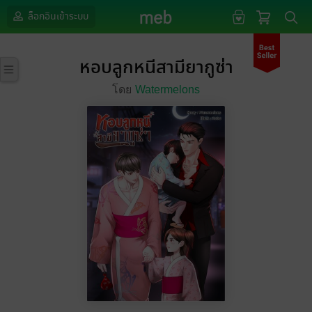
ล็อกอินเข้าระบบ
หอบลูกหนีสามียากูซ่า
โดย
Watermelons