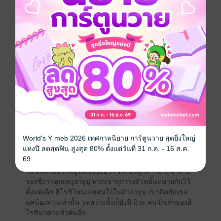
พ่อกับแม่ของเขามันเริ่มได้ไม่ค่อยดีนัก โดยที่แม่ของฮิโรชิ
ถูกขายออกจากประเทศเพื่อไปทำงานเป็นโสเภณีที่ญี่ปุ่น
แต่โชคดีอยู่หน่อยที่ความงามของเธอไปเข้าตาของหัวหน้า
แก๊งมังกรดำแดงอย่างท่านยามาดะ จากนั้นก็เลี้ยงเธอไว้ใน
ฐานะนางบำเรอจนเกิดฮิโรชิขึ้นมา
ซึ่งเรื่องของแม่ทำให้เขานึกถึงเด็กหนุ่มตรงหน้าคนนี้
ขวัญเมือง [26 ปี] ร่างบางสะท้านไหล่สั่นเทาเดินตามหญิง
กลางคนเข้ามา
ดวงตาคู่กลมคลอเอ่อด้วยน้ำตา เขาเพียงพยักหน้าตามที่
หญิงคนนั้นบอก จากนั้นเธอก็รับเงินไปแลกกับส่งตัวเด็ก
หนุ่มให้ลูกน้องเขา คำเอ่ยสุดท้ายของหญิงคนนั้นพูดว่า
"แม่ไปก่อนนะ" ทำให้ฮิโรชิรู้ถึงความสัมพันธ์ของพวกเขา
ทั้งคู่ ไม่รู้ว่าตอนนั้นฮิโรชิคิดอะไรอยู่ ดวงตามังกรจ้องมอง
World's Y meb 2026 เทศกาลนิยาย การ์ตูนวาย สุดยิ่งใหญ่
เด็กหนุ่มอยู่ครู่ใหญ่ จากนั้นก็เอ่ยน้ำเสียงดุดันราวกับ
แห่งปี ลดสุดฟิน สูงสุด 80% ตั้งแต่วันที่ 31 ก.ค. - 16 ส.ค.
ราชสีห์
69
"พาขึ้นไปบนห้องฉัน"
ในขณะเดียวกันคู่หมั้นของฮิโรชิที่เป็นลูกสาวยากูซ่าสาย
รองชื่อว่าคุณหนูอายูมุ พวกเขาถูกวางตัวหมั้นหมายกันไว้
ตั้งแต่เด็ก ฮิโรชิไหนเลยสนใจในตัวอายูมุ เขาคิดกับเธอ
แค่น้องสาวเท่านั้น ระหว่างนั้นก็ยังมี มิวะ คนรักเก่าของฮิ
โรชิมาตามพัวพันอีก