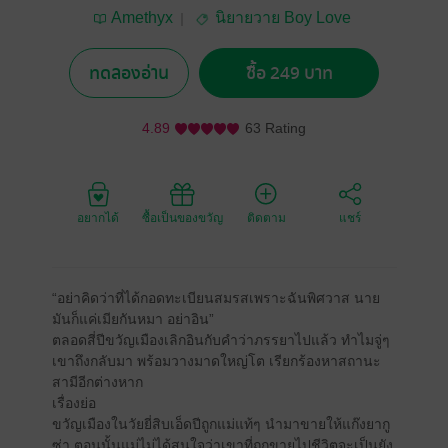
Amethyx
นิยายวาย Boy Love
/ Yaoi
ทดลองอ่าน
ซื้อ 249 บาท
4.89
63 Rating
อยากได้
ซื้อเป็นของขวัญ
ติดตาม
แชร์
“อย่าคิดว่าที่ได้กอดทะเบียนสมรสเพราะฉันพิศวาส นาย
มันก็แค่เมียกันหมา อย่าอิน”
ตลอดสี่ปีขวัญเมืองเลิกอินกับคำว่าภรรยาไปแล้ว ทำไมจู่ๆ
เขาถึงกลับมา พร้อมวางมาดใหญ่โต เรียกร้องหาสถานะ
สามีอีกต่างหาก
เรื่องย่อ
ขวัญเมืองในวัยยี่สิบเอ็ดปีถูกแม่แท้ๆ นำมาขายให้แก๊งยากู
ซ่า ตอนนั้นแม่ไม่ได้สนใจว่าเขาที่ถูกขายไปชีวิตจะเป็นยัง