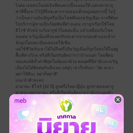
ไงต่อ เธอสนใจแค่เงินที่คนพวกนี้จะมอบให้ แต่เหล่ายากู
ซ่าที่ซื้อเขาไว้รู้ดีถึงชะตากรรมของเด็กหนุ่มต่อจากนี้ ไม่รู้
ว่าเป็นความบังเอิญหรือเป็นโชคดีของขวัญเมือง จากที่ต้อง
ไปบริการผู้ชายเป็นร้อยพันที่ต่างแดน เขาถูกเรียกใช้โดย
ฮิโรชิ หัวหน้าแก๊งยากูซ่าในตอนนั้น แล้วเหมือนกับโชค
สองต่อ ขวัญเมืองที่ปลงตกกับชะตากรรมของตัวเองแล้วก
ลับถูกโยนทะเบียนสมรสให้เซ็น
แต่ใช้ชีวิตกับเขาได้ไม่ถึงครึ่งปีขวัญเมืองก็ถูกไสส่งให้ไปอยู่
พื้นที่ห่างไกล หรือที่เรียกกันติดปากว่าบ้านนอก โดยที่ตน
หอบสมบัติล้ำค่าที่สุดในท้องมาด้วย ตลอดสี่ปีสามีและขวัญ
เมืองไม่ได้ติดต่อกันอีกเลย แต่จู่ๆ เขาก็กลับมา "อ๋อ จะมา
หย่าให้สินะ หย่าก็หย่าสิ"
แนะนำตัวละคร
ยามาดะ ฮิโชริ [32 ปี] ลูกครึ่งไทย-ญี่ปุ่น ลูกชายของยากู
ซ่าตระกูลยามาดะ หรือที่เรียกกันติดปากว่ามังกรแดงดำ
อิเรซูมิ (รอยสัก) ของแก๊งคือมังกรแดงดำ พ่อของเขามีเมีย
และลูกหลายคน แต่ในบรรดาลูกชายของท่านยามาดะฮิ
โรชิถือว่าแพรวพราวทั้งความฉลาดและทักษะการต่อสู้ จน
พ่อยอมรับให้ขึ้นคุมธุรกิจหลายอย่าง ระหว่างนั้นแม่เขาก็
ตายไป
แม้ว่าความสัมพันธ์ของเขากับพ่อจะดีแค่ไหน แต่ระหว่าง