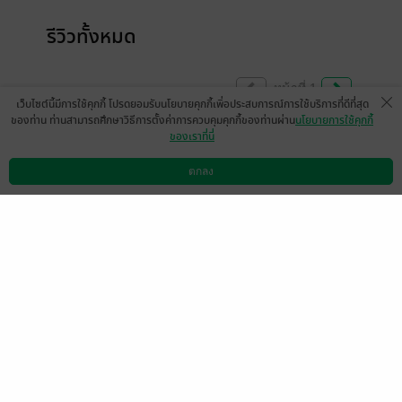
รีวิวทั้งหมด
หน้าที่ 1
เว็บไซต์นี้มีการใช้คุกกี้ โปรดยอมรับนโยบายคุกกี้เพื่อประสบการณ์การใช้บริการที่ดีที่สุด
ของท่าน ท่านสามารถศึกษาวิธีการตั้งค่าการควบคุมคุกกี้ของท่านผ่าน
นโยบายการใช้คุกกี้
ของเราที่นี่
ขวัญเมืองสตรองมากก เธอเข้มแข็งมากเลยนะ
เก่งมากด้วย ระยะเวลาที่อยู่ชายแดนแค่ไม่กี่ปี
ตกลง
ดาวน์โหลดแอป
วิธีการใช้งาน
ติดต่อเรา
แต่สร้างอาณาจักรของตัวเองได้แข็งแกร่ง
ขนาดนี้ จนหลายคนก้มหัวให้ เธอมันเริ่ด!!! ฮิ
โรชิก็รักก็ห่วงเมียมาก ปากแข็งนะ แต่ในใจนี่
เธอขาตลอดเวลา ส่วนเจ้าก้อนแป้งนี่ก็น่าเอ็นดู
ทั้งคู่เลยอ่ะ เก่ง ฉลาด มีไหวพริบ 😍😍 บางฉาก
บางตอน อ่านแล้วก็เหมือนซิทคอมอยู่นะ 🤣🤣
จากที่อ่านเซ็ทนี้มี 3 เรื่องแล้ว พบว่า สามีโบ้ทุก
เรื่อง 🤣🤣 สุดท้าย รักเมีย หลงเมีย ยอมเมียกัน
ทุกคน เอ็นดู ❤️❤️❤️
มีแล้ว -
PoillizZ
0
1 ต.ค. 2568
18:25 น.