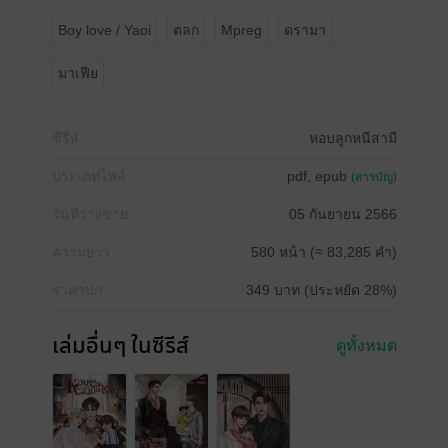
Boy love / Yaoi
ตลก
Mpreg
ดรามา
มาเฟีย
ซีรีส์
หอบลูกหนีสามี
ประเภทไฟล์
pdf, epub
(สารบัญ)
วันที่วางขาย
05 กันยายน 2566
ความยาว
580 หน้า (≈ 83,285 คำ)
ราคาปก
349 บาท (ประหยัด 28%)
เล่มอื่นๆ ในซีรีส์
ดูทั้งหมด