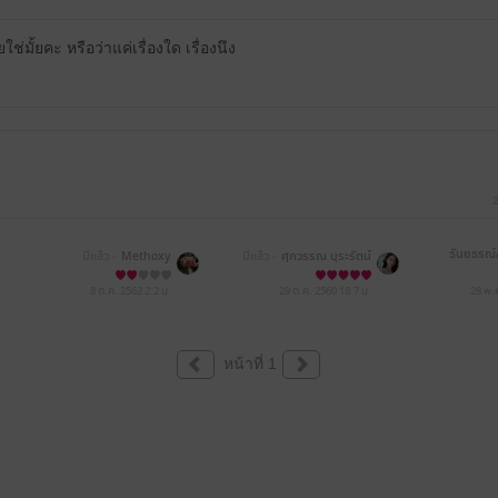
ลยใช่มั้ยคะ หรือว่าแค่เรื่องใด เรื่องนึง
2
ธันยธรณ์
มีแล้ว -
Methoxy
มีแล้ว -
ศุภวรรณ บุระรัตน์
8 ต.ค. 2562
2:2 น.
29 ต.ค. 2560
18:7 น.
28 พ.
หน้าที่ 1