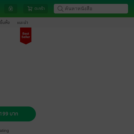
ตะกร้า
ขึ้นหิ้ง
แนะนำ
อ 199 บาท
ating