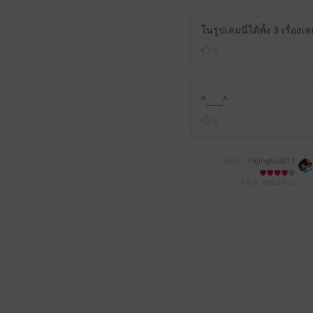
ในรูปเล่มนี่ได้ทั้ง 3 เรื่องเ
0
^___^
0
มีแล้ว -
Pajingko3011
3 พ.ย. 2562
3:4 น.