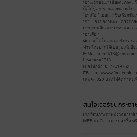
“อา...อาขอ...” เสียงตะกุกตะ
ถึงได้รู้ว่าปราณเอ่ยขออะไรจา
“อาเสือ!” เธอกระซิบเรียกชื่อ
“จ๋า... อาขออีกทีนะ เดี๋ยวค่
เขาลากเสียงแหบพร่า และเร่ง
“อาเสือ!”
ติดตามได้ในเล่มค่ะ รับรองค
ท่านใดอยากได้เป็นรูปเล่มอ้อเป
E-Mail :aoa2516@gmail.co
Line :aoa2516
เบอร์มือถือ :0872019762
FB : http://www.facebook.
เล่มละ 320 บาทไม่คิดค่าส่งเพิ
สนใจเวอร์ชันกระดาษ
เวอร์ชันกระดาษมีวางขายที่เ
MEB นะจ๊ะ สามารถสั่งซื้อ ห