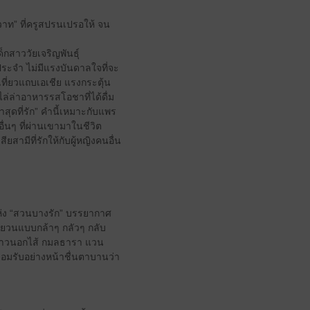
าท” ที่ครูสปรนเปรอให้ จน
็กสาววัยเจริญพันธุ์
นประจำ ไม่มีแรงบันดาลใจที่จะ
ที่ยวแถบเอเชีย แรงกระตุ้น
ไล่ล่าอาหารรสโอชาที่ได้ดื่ม
สุดที่รัก” คำนี้เหมาะกับแพร
่นๆ ที่ผ่านเขามาในชีวิต
สามีที่รักให้กับผู้หญิงคนอื่น
แห่ง “สวนบางรัก” บรรยากาศ
่วยวนแบบกล้าๆ กลัวๆ กลับ
นสาวนอกไส้ กมลธารา แวน
มรับอย่างหน้าชื่นตาบานว่า