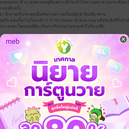
กักเอ่ยออกมาช้าๆ เธอตะแคงหูฟังเพราะยังไม่เข้าใจความหมาย จนกระทั่งสะโพ
กเธออีกครั้ง
เขา ผิวกายเริ่มกระตุกเมื่อสัดส่วนความเป็นหญิงชายิบเสียวซ่าน
อยคุยกัน ตอนนี้อาไม่ไหวแล้ว ราร่าหวานหอม เย้ายวน ขออาเสือชิมอีกทีก็แล้วกัน
กระดกสะโพกสอบถี่ยิบ เริ่มภารกิจเร่งด่วนชวนหัวใจสั่นระทึก
วามแซบ ความฟินจัดมาเต็ม!!!!!
ิดจองอยู่นะคะ ตั้งแต่วันนี้ถึงสิ้นเดือนมิถุนายน
m
com/aoajampa
่มค่ะ
 เชิญทางนี้!
ว็บไซต์สำนักพิมพ์ จะไม่มีขายโดย
รือติดต่อคนขายโดยตรงเลยจ้ะ