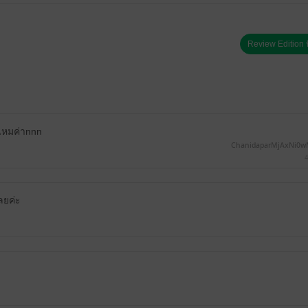
Review Edition ป
องไหมค่าnnn
ChanidaparMjAxNi0
4
เลยค่ะ