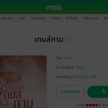
หน้าแรก
ขายดี
ใหม่มาแรง
มาใหม่
โปรโมชัน
ฟรีกระจาย
ฮิต
เกมส์กาม
โดย
วรดร
สำนักพิมพ์
วรดร
หมวดหมู่
นิยายโรมานซ์
ทดลองอ่าน
ซื้
4.00
8 R