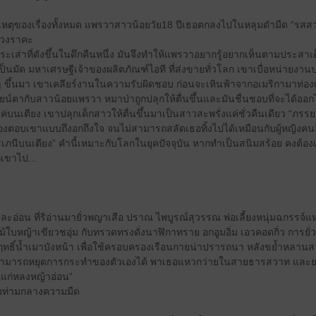
เหตุของเรื่องทั้งหมด แพรวาสาวน้อยวัย18 ปีเธอตกลงไปในหลุมดำมืด “รสสว
้วงราคะ
กระเส่าที่ดังขึ้นในดึกคืนหนึ่ง มันจึงทำให้แพรวาอยากรู้อยากเห็นตามประสาเด
เป็นมัด มหาเศรษฐีเจ้าของผลิตภัณฑ์ไอที ที่ส่งขายทั่วโลก เขาเบื่อหน่ายงา
่ๆ ขึ้นมา เขาเคลียร์งานในความรับผิดชอบ ก่อนจะเหินฟ้าจากอเมริกามาท่องเ
บนัยน์ตากับสาวน้อยแพรวา หมาป่าถูกปลุกให้ตื่นขึ้นและมันชื่นชอบที่จะได้ออก
่บนเตียง เขาปลุกเด็กสาวให้ตื่นขึ้นมาเป็นสาวสะพรั่งแค่ชั่วคืนเดียว “ภรรยา
องตอบเขาแบบถึงอกถึงใจ จนไม่สามารถสลัดเธอทิ้งไปได้เหมือนกับผู้หญิงคนอื
ภนีบนเตียง” คำนี้เหมาะกับโลกในยุคปัจจุบัน หากทำเป็นสนิมสร้อย คงต้องเสีย
กเขาไป...
อ่อน ที่ริอ่านมายั่วพญาเสือ ปราณ ไพบูรณ์สุวรรณ พ่อเลี้ยงหนุ่มฉกรรจ์
้ใบหญ้าเขียวชอุ่ม กับทรวดทรงดั่งนาฬิกาทราย อกอูมอิ่ม เอวคอดกิ่ว การยั
ฤทธิ์น้ำเมาบังหน้า เพื่อใช้ครอบครองเรือนกายน่าปรารถนา หลังขย้ำหลา
่สามารถหยุดการกระทำของตัวเองได้ พาเธอแหวกว่ายในสายธารสวาท และยอ
คแก่หลงหญ้าอ่อน”
ถามท่ามกลางความมืด