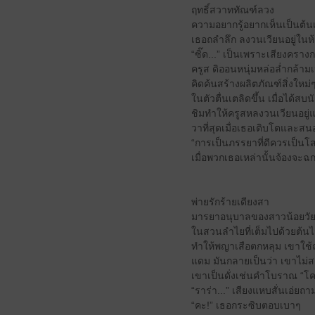
ฤทธิ์สวาททัณฑ์ลวง
ความอยากรู้อยากเห็นเป็นต้น
เธอถลำลึก ลงวนเวียนอยู่ในห
“ซิ๊ด...” เป็นเพราะเสียงคราง
ครูส ดิออนหนุ่มหล่อล่ำกล้าม
คิดค้นสร้างผลิตภัณฑ์สิ่งใหม
ในตัวตื่นเตลิดขึ้น เมื่อได้ส
ชิมทำให้ครูสหลงวนเวียนอยู่แค
วาที่สุดเมื่อเธอเติบโตและสน
“การเป็นภรรยาที่ดีควรเป็นโสเ
เมื่อพวกเธอเหล่านั้นจ้องจะฉ
พ่ายรักร้ายเดียงสา
มารยาอนุบาลของสาวน้อยวัยละ
ในสวนลำไยที่เต็มไปด้วยต้นไม
ทำให้พญาเสือตกหลุม เขาใช้
แดม มันกลายเป็นว่า เขาไม
เขาเป็นดั่งเช่นคำโบราณ “โ
“ราร่า...” เสียงแหบสั่นเอ่ย
“คะ!” เธอกระซิบตอบเบาๆ