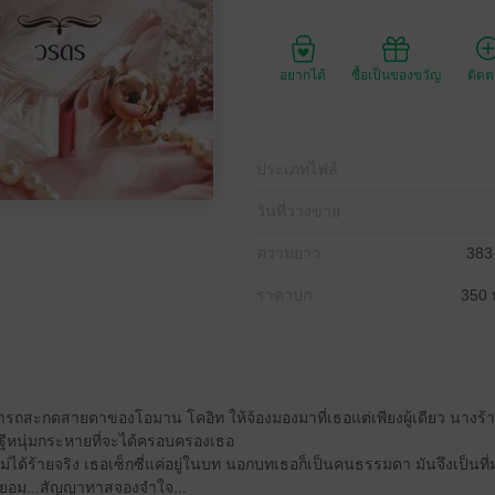
อยากได้
ซื้อเป็นของขวัญ
ติด
ประเภทไฟล์
วันที่วางขาย
ความยาว
383
ราคาปก
350 
สะกดสายตาของโอมาน โคอิท ให้จ้องมองมาที่เธอแต่เพียงผู้เดียว นางร้ายท
ีหนุ่มกระหายที่จะได้ครอบครองเธอ
ยไม่ได้ร้ายจริง เธอเซ็กซี่แค่อยู่ในบท นอกบทเธอก็เป็นคนธรรมดา มันจึงเป็นที
ำยอม...สัญญาทาสจองจำใจ...