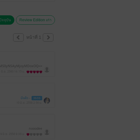
ัจจุบัน
Review Edition เก่า
หน้าที่ 1
wMS0yNSAyMjoyMDoxOQ==
 มิ.ย. 2560
14:15 น.
มีแล้ว -
วรดร
10 มิ.ย. 2558
2:56 น.
nooodee
9 มิ.ย. 2558
9:38 น.