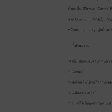
ตั้งแต่นั้น ชีวิตของ 'นับดาว'
จาก One night กลายเป็น Ma
หนักหนากว่าการถูกคู่หมั้นนอกใ
--- โปรยปราย ---
"คิดถึงเมียจังเลยครับ" นับด
"ปล่อยนะ"
"เมื่อกี้ผมเห็นไอ้วินก็ลากนิ
"คุณต้องการอะไร"
"ถามมาได้ ก็ต้องการคุณน่ะสิ 