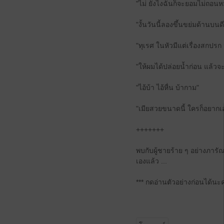
"ไม่ ยังไงฉันก็จะยอมไม่ถอนหม
"งั้นวันนี้ลองขึ้นขย่มด้านบนด
"ทุเรศ ในหัวมีแต่เรื่องสกปรก 
"ให้ผมได้ปล่อยน้ำก่อน แล้วจ
"ไอ้บ้า ไอ้หื่น บ้ากาม"
"เมียสวยขนาดนี้ ใครก็อยากเอ
+++++++
พบกับผู้ชายร้าย ๆ อย่างภารัณ ญา
เองแล้ว ...
*** กดอ่านตัวอย่างก่อนได้นะค