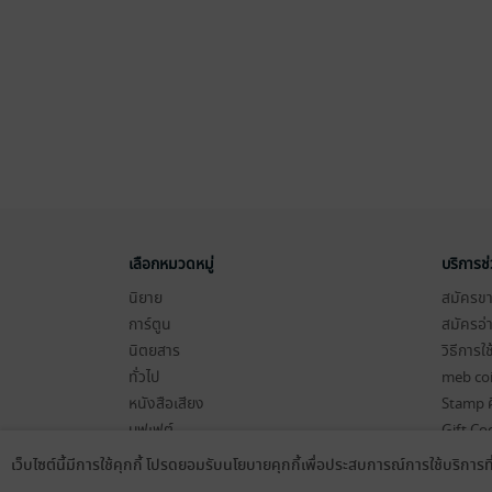
เลือกหมวดหมู่
บริการช
นิยาย
สมัครขาย
การ์ตูน
สมัครอ่
นิตยสาร
วิธีการใ
ทั่วไป
meb co
หนังสือเสียง
Stamp ค
บุฟเฟต์
Gift Co
เงื่อนไข
เว็บไซต์นี้มีการใช้คุกกี้ โปรดยอมรับนโยบายคุกกี้เพื่อประสบการณ์การใช้บริการ
Language
ดาวน์โหลดแอป
นโยบายค