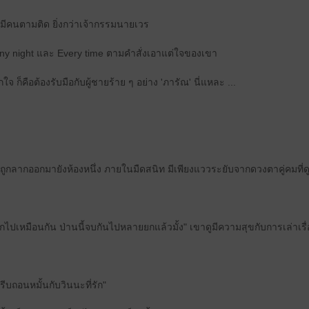
 ก็มีคนตามติด ยิ่งกว่าเจ้ากรรมนายเวร
ny night และ Every time ตามคำสั่งเอาแต่ใจของเขา
จ ก็คือต้องรับมือกับผู้ชายร้าย ๆ อย่าง 'ภารัณ' นี่แหละ ...
าวถูกลากออกมายังห้องหนึ่ง ภายในมืดสนิท มีเพียงแววระยับจากดวงตาคู่คมที่ด
้งออกไปเหมือนกัน ป่านนี้จบกันไปหลายยกแล้วมั้ง" เขาดูมีความสุขกับการเล่าเรื
รีบถอนหมั้นกับวินนะที่รัก"