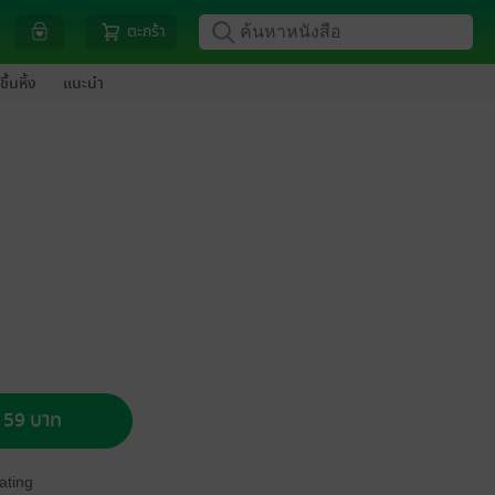
ตะกร้า
ขึ้นหิ้ง
แนะนำ
อ 59 บาท
ating