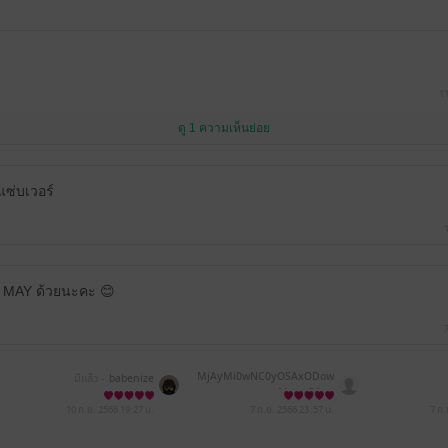
11
ดู 1 ความเห็นย่อย
กแซ่บเวอร์
Y MAY ด้วยนะคะ 😊
MjAyMi0wNC0yOSAxODow
มีแล้ว -
babenize
MzowOA==
10 ก.ย. 2566
19:27 น.
7 ก.ย. 2566
23:57 น.
7 ก.