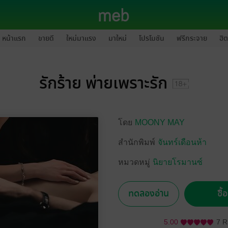
หน้าแรก
ขายดี
ใหม่มาแรง
มาใหม่
โปรโมชัน
ฟรีกระจาย
ฮิต
รักร้าย พ่ายเพราะรัก
โดย
MOONY MAY
สำนักพิมพ์
จันทร์เดือนห้า
หมวดหมู่
นิยายโรมานซ์
ทดลองอ่าน
ซื้
5.00
7 R