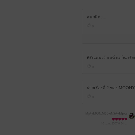
สนุกดีค่ะ...
0
พี่รัณคนเจ้าเล่ห์ แต่ก็น่ารั
0
ฝากเรื่องที่ 2 ของ MOON
0
MjAyMC0xMS0wNSAyMjow
MDoxNg==
16 เม.ย. 2567
6:54 น.