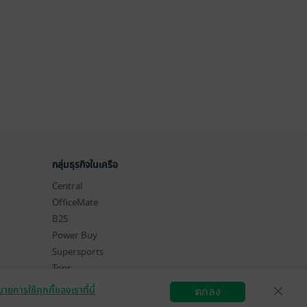
กลุ่มธุรกิจในเครือ
Central
OfficeMate
B2S
Power Buy
Supersports
Tops
Hytexts
ายการใช้คุกกี้ของเราที่นี่
ตกลง
สมัครขายอีบุ๊ก
วิธีการใช้งาน
ติดต่อเรา