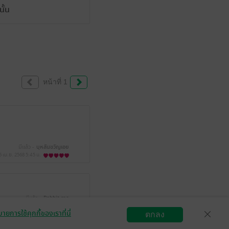
ั้น
หน้าที่ 1
มีแล้ว -
บุหลันขวัญเอย
5 เม.ย. 2568
5:45 น.
มีแล้ว -
Rabbit me
5 เม.ย. 2568
8:58 น.
ายการใช้คุกกี้ของเราที่นี่
ตกลง
สมัครขายอีบุ๊ก
วิธีการใช้งาน
ติดต่อเรา