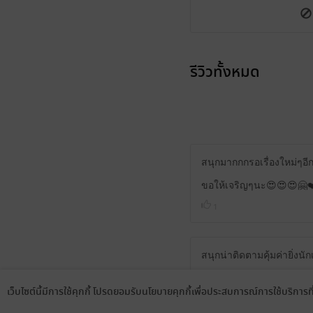
รีวิวทั้งหมด
สนุกมากกก​รอเรื่องใหม่ๆอ
ขอให้เจริญๆนะ😍😍😍🤗❤
1
สนุกน่าติดตาม​คุ้มค่ายิ่งนัก
2
เว็บไซต์นี้มีการใช้คุกกี้ โปรดยอมรับนโยบายคุกกี้เพื่อประสบการณ์การใช้บริการ
Language
ดาวน์โหลดแอป