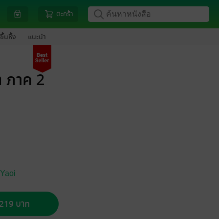
ตะกร้า
ขึ้นหิ้ง
แนะนำ
ต ภาค 2
 Yaoi
อ 219 บาท