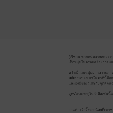
กู้ซีซวน ชายหนุ่มจากศตวรรษที
เด็กหนุ่มในครอบครัวยากจนแ
ทว่าเมื่อคนหนุ่มมากความสามา
ปณิธานของเขาในชาตินี้คือกล
และยังมีของวิเศษกับภูติสี่
สูตรโกงมาอยู่ในกำมือเช่นนี้แล
ว่าแต่.. เจ้าจิ้งจอกน้อยที่เ