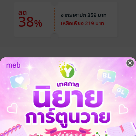
ลด
จากราคาปก 359 บาท
38
%
เหลือเพียง 219 บาท
่ 21 ประสบอุบัติเหตุทางเครื่องบินจนถึงแก่ชีวิต เมื่อฟื้นขึ้นมาอีกครั้งก็พบ
ถบชนบทซึ่งปกติเป็นคนบ้าใบ้สติไม่สมประกอบคนหนึ่ง
รถอย่างเขาได้เข้ามาอยู่ที่นี่แล้ว เรื่องความยากจนและการถูกเอารัดเอาเปร
ายเป็นเศรษฐีด้วยการปลูกผักผลไม้ขาย และนำเอาความรู้จากยุคศตวรรษที่ 
ตนจากมิติวิญญาณของเขาเป็นตัวช่วย
้ว ถ้าไม่รวยก็ให้มันรู้ไป!
ขาช่วยเอาไว้ตนนี้ เหตุใดจึงกลายเป็นชายหนุ่มรูปงามมาอยู่กินกับเขาราวบ้านตั