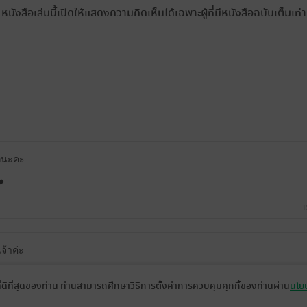
หนังสือเล่มนี้เปิดให้แสดงความคิดเห็นได้เฉพาะผู้ที่มีหนังสือฉบับเต็มเท่าน
ีกนะคะ
️
1
เจ้าค่ะ
ที่ดีที่สุดของท่าน ท่านสามารถศึกษาวิธีการตั้งค่าการควบคุมคุกกี้ของท่านผ่าน
นโยบ