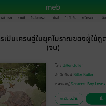
หน้าแรก
ขายดี
ใหม่มาแรง
มาใหม่
โปรโมชัน
ฟรีกระจาย
ฮิต
การเป็นเศรษฐีในยุคโบราณของผู้ใช้ภู
(จบ)
โดย
Bitter-Butter
สำนักพิมพ์
Bitter-Butter
หมวดหมู่
นิยายวาย Boy Love /
ทดลองอ่าน
ซื้