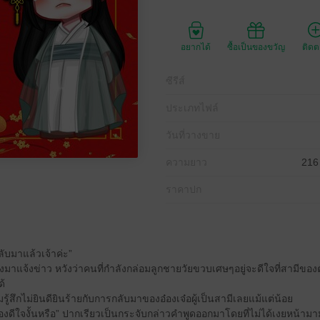
อยากได้
ซื้อเป็นของขวัญ
ติด
ซีรีส์
ประเภทไฟล์
วันที่วางขาย
ความยาว
216
ราคาปก
ับมาแล้วเจ้าค่ะ”
งมาแจ้งข่าว หวังว่าคนที่กำลังกล่อมลูกชายวัยขวบเศษๆอยู่จะดีใจที่สามีของต
้
รู้สึกไม่ยินดียินร้ายกับการกลับมาของอ๋องเจ๋อผู้เป็นสามีเลยแม้แต่น้อย
องดีใจงั้นหรือ” ปากเรียวเป็นกระจับกล่าวคำพูดออกมาโดยที่ไม่ได้เงยหน้ามาม