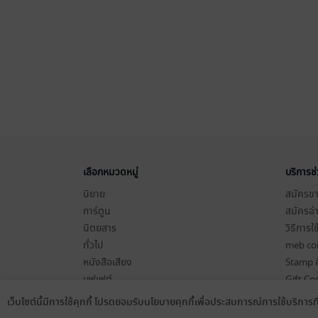
เลือกหมวดหมู่
บริการช
นิยาย
สมัครขาย
การ์ตูน
สมัครอ่
นิตยสาร
วิธีการใ
ทั่วไป
meb co
หนังสือเสียง
Stamp ค
บุฟเฟต์
Gift Co
เงื่อนไข
เว็บไซต์นี้มีการใช้คุกกี้ โปรดยอมรับนโยบายคุกกี้เพื่อประสบการณ์การใช้บริการ
Language
ดาวน์โหลดแอป
นโยบายค