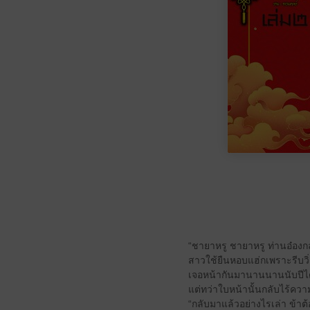
“ชายาหรู ชายาหรู ท่านอ๋องกล
สาวใช้ยืนหอบแฮ่กเพราะรีบวิ่
เจอหน้ากันมานานนานนับปีได
แต่ทว่าใบหน้านั้นกลับไร้ความ
“กลับมาแล้วอย่างไรเล่า ข้าต้