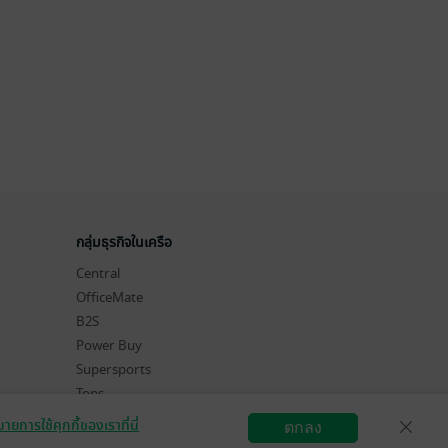
กลุ่มธุรกิจในเครือ
Central
OfficeMate
B2S
Power Buy
Supersports
Tops
Hytexts
ายการใช้คุกกี้ของเราที่นี่
ตกลง
สมัครขายอีบุ๊ก
วิธีการใช้งาน
ติดต่อเรา