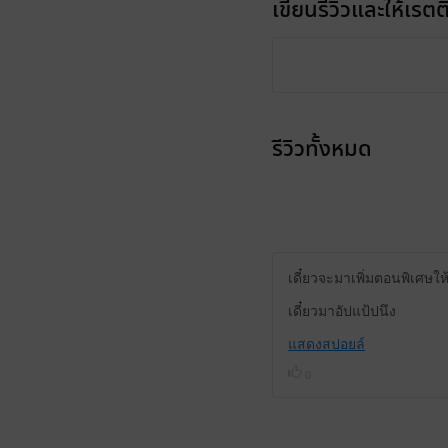
เขียนรีวิวและให้เรตติ
รีวิวทั้งหมด
เดี๋ยวจะมาเพิ่มตอนพิเศษใ
เดี๋ยวมาอัปแป้ปนึง
แสดงสปอยล์
0