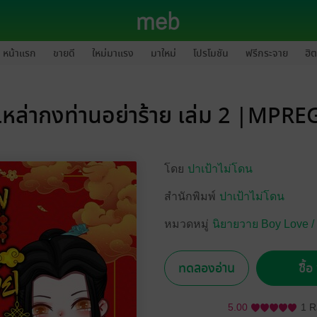
หน้าแรก
ขายดี
ใหม่มาแรง
มาใหม่
โปรโมชัน
ฟรีกระจาย
ฮิต
เหล่ากงท่านอย่าร้าย เล่ม 2 |MPRE
โดย
ปาเป้าไม่โดน
สำนักพิมพ์
ปาเป้าไม่โดน
หมวดหมู่
นิยายวาย Boy Love /
ทดลองอ่าน
ซื้
5.00
1 R