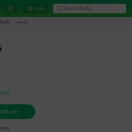
ตะกร้า
ขึ้นหิ้ง
แนะนำ
G
 Yaoi
อ 169 บาท
ating