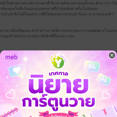
อหยิ่งในตัวอย่างท่วมท้น ดวงตาที่เรียวสวยดั่งดวงตาของจิ้งจอก ผิวขาวราวไข
กำลัฃกดลงไปที่แก้มนุ่มของบุตรชายที่กำลังหลับตาพริ้มในอ้อมอก
บมาแล้วเจ้าถึงไม่ดีใจหลังจากที่มิได้พบเหล่ากงเช่นข้ากันล่ะ ชายาหรูของข้า”
รบรรยายถึงเลือดและทำร้ายร่างกาย/มีการบรรยายฉากร่วมเพศอย่างโจ่งแจ้ง/
ใช้ยาปลุกกำหนัด/บรรยายฉากมีเซ็กส์ที่ไม่เหมาะสม
าณ
18+
Mpreg