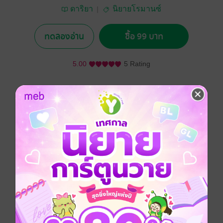
ดาริยา
นิยายโรมานซ์
ทดลองอ่าน
ซื้อ 99 บาท
5.00
5 Rating
อยากได้
ซื้อเป็นของขวัญ
ติดตาม
แชร์
รักร้อนๆ ของนางร้ายมือใหม่กับพระเอกดาวรุ่งพุ่งแรงลูก
ครึ่งไทย-เกาหลี
เส้นทางรักที่เริ่มจากความสัมพันธ์ one night stand จะ
พัฒนาเป็นความรักและผูกพันล้นใจได้หรือไม่...เขาและ
เธอเท่านั้นที่มีคำตอบ