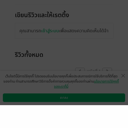
เขียนรีวิวและให้เรตติ้ง
คุณสามารถ
เข้าสู่ระบบ
เพื่อแสดงความคิดเห็นได้จ้า
รีวิวทั้งหมด
หน้าที่ 1
เว็บไซต์นี้มีการใช้คุกกี้ โปรดยอมรับนโยบายคุกกี้เพื่อประสบการณ์การใช้บริการที่ดีที่สุด
ของท่าน ท่านสามารถศึกษาวิธีการตั้งค่าการควบคุมคุกกี้ของท่านผ่าน
นโยบายการใช้คุกกี้
ของเราที่นี่
ใครจะคลั่งรักเท่าพี่กียุล🥺🫶🏻🤍 หวานละมุน
มากค่ะ
ตกลง
ดาวน์โหลดแอป
วิธีการใช้งาน
ติดต่อเรา
MAStermind Eustoma
1
12 ธ.ค. 2566
7:18 น.
มาเทใจจจ