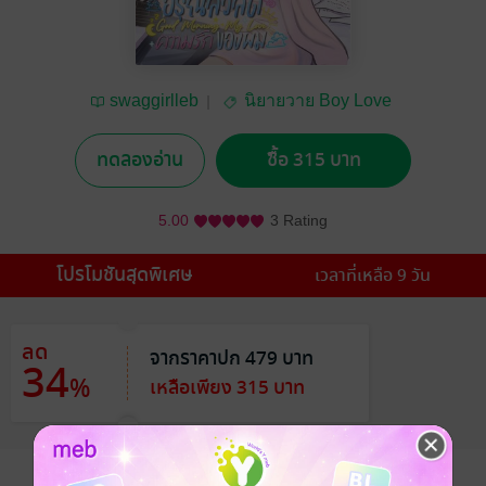
swaggirlleb
นิยายวาย Boy Love
/ Yaoi
ทดลองอ่าน
ซื้อ 315 บาท
5.00
3 Rating
โปรโมชันสุดพิเศษ
เวลาที่เหลือ 9 วัน
ลด
จากราคาปก 479 บาท
34
%
เหลือเพียง 315 บาท