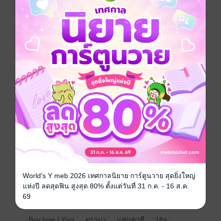
อยากได้
ซื้อเป็นของขวัญ
ติดตาม
แชร์
นายคือคนที่สมควรได้รับความรักมากที่สุดความสุขของพี่
อย่าได้หาข้อกังขาใดมาบอกว่าตัวเองไม่สมควรได้รับ
เพราะพี่จะมอบความรักให้นายไม่ว่าจะอย่างไรก็ตาม พี่มี
เหตุผลเป็นล้านข้อที่จะรักนาย
********ซื้อผ่านเว็บไซต์จะถูกกว่าซื้อแบบ IOS นะคะชาวไอ
โฟน******
มีตัวอย่างให้อ่านถึง 5 ตอนเลยนะคะ
World's Y meb 2026 เทศกาลนิยาย การ์ตูนวาย สุดยิ่งใหญ่
แห่งปี ลดสุดฟิน สูงสุด 80% ตั้งแต่วันที่ 31 ก.ค. - 16 ส.ค.
ฝากเอ็นดูนิยายเรื่องนี้ด้วยนะคะที่รัก ขอให้มีความสุขกับ
69
นิยายเรื่องนี้นะคะ
Boy love / Yaoi
ดรามา
แฟนตาซี
18+