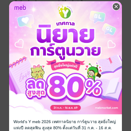
ไปอีกครั้งแล้วควบตามหลังผู้อื่นเข้าป่าไป
จีนโบราณ
โรแมนติก
โรมานซ์
ย้อนยุค/พีเรียด
ท่านอ๋อง
ซีรีส์
ย้อนเวลาประทับรักท่านอ๋องทรราช
ประเภทไฟล์
pdf, epub
(สารบัญ)
วันที่วางขาย
17 กันยายน 2566
ความยาว
240 หน้า (≈ 38,987 คำ)
ราคาปก
289 บาท (ประหยัด 51%)
เล่มอื่นๆ ในซีรีส์
ดูทั้งหมด
World's Y meb 2026 เทศกาลนิยาย การ์ตูนวาย สุดยิ่งใหญ่
แห่งปี ลดสุดฟิน สูงสุด 80% ตั้งแต่วันที่ 31 ก.ค. - 16 ส.ค.