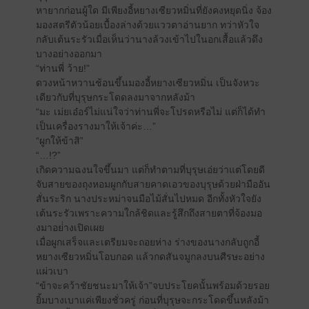
หายากก่อนผู้ใด มีเพียงอี้หยางเซียวหมิ่นที่ยังคงหยุดนิ่ง จ้อง
มองสตรีตัวน้อยเบื้องล่างด้วยแววตาอ่านยาก ทว่าหัวใจ
กลับเต้นระรัวเมื่อเห็นว่านางล้วงเข้าไปในอกเสื้อแล้วดึง
บางอย่างออกมา
“ท่านพี่ ว้าย!”
ดวงหน้าหวานช้อนขึ้นมองอี้หยางเซียวหมิ่น เป็นจังหวะ
เดียวกับที่บุรุษกระโดดลงมาจากหลังม้า
“มะ เม่ยเอ๋อร์ไม่แน่ใจว่าท่านพี่จะโปรดหรือไม่ แต่ก็ได้ทำ
เป็นเครื่องรางมาให้เจ้าค่ะ…”
“ผูกให้ข้าสิ”
“…!?”
เกิดความฉงนใจขึ้นมา แต่ก็ทำตามที่บุรุษเอ่ยว่าแต่โดยดี
จับสายของถุงหอมผูกกับสายคาดเอวของบุรุษด้วยฝ่ามืออัน
สั่นระริก นางประหม่าจนมือไม้สั่นไปหมด อีกทั้งหัวใจยัง
เต้นระรัวเพราะความใกล้ชิดและรู้สึกถึงสายตาที่จ้องมอ
งมาอย่่างเปิดเผย
เมื่อผูกเสร็จและเตรียมจะถอยห่าง ร่างของนางกลับถูกอี้
หยางเซียวหมิ่นโอบกอด แล้วกดสันจมูกลงบนศีรษะอย่าง
แผ่วเบา
“ข้าจะคว้าชัยชนะมาให้เจ้า”จบประโยคนั้นพร้อมด้วยรอย
ยิ้มบางเบาแค่เพียงชั่วครู่ ก่อนที่บุรุษจะกระโดดขึ้นหลังม้า