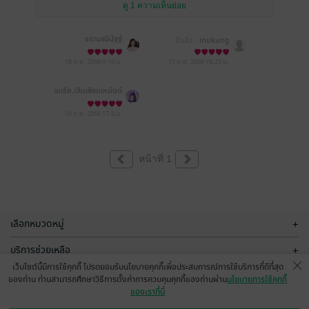
ดู 1 ความเห็นย่อย
รดามณีนัฐฐ์
มีแล้ว -
inukung
18 ก.ย. 2566
0:10 น.
17 ก.ย. 2566
16:25 น.
เมเธีย./ลืมเลือน​เหมันต์​
16 ก.ย. 2566
17:2 น.
หน้าที่ 1
เลือกหมวดหมู่
+
บริการช่วยเหลือ
+
เว็บไซต์นี้มีการใช้คุกกี้ โปรดยอมรับนโยบายคุกกี้เพื่อประสบการณ์การใช้บริการที่ดีที่สุด
เกี่ยวกับเรา
+
ของท่าน ท่านสามารถศึกษาวิธีการตั้งค่าการควบคุมคุกกี้ของท่านผ่าน
นโยบายการใช้คุกกี้
ของเราที่นี่
กลุ่มธุรกิจในเครือ
+