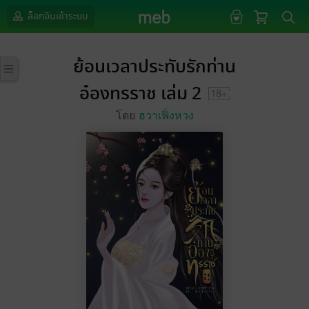
ล็อกอินเข้าระบบ
ย้อนเวลาประทับรักท่าน
อ๋องทรราช เล่ม 2
โดย
ฮวาเฟิ่งหวง