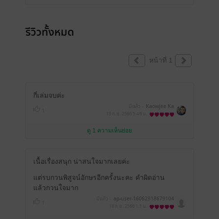
รีวิวทั้งหมด
หน้าที่ 1
กี่เล่มจบค่ะ
มีแล้ว -
Kaowjee Ka
1
18 ก.ย. 2566
5:46 น.
ดู 1 ความเห็นย่อย
เนื้อเรื่องสนุก น่าสนใจมากเลยค่ะ
แต่รบกวนพิสูจน์อักษรอีกครั้งนะคะ คำผิดอ่าน
แล้วกวนใจมาก
มีแล้ว -
ap-user-16062918679104
1
18 ก.ย. 2566
1:1 น.