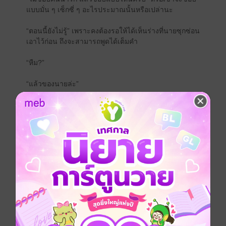
แบบมั่น ๆ เซ็กซี่ ๆ อะไรประมาณนั้นหรือเปล่านะ
“ตอนนี้ยังไม่รู้” เพราะคงต้องรอให้ได้เห็นร่างที่นายซุกซ่อน
เอาไว้ก่อน ถึงจะสามารถพูดได้เต็มคำ
“หืม?”
“แล้วของนายล่ะ”
“ผมไม่มีไทป์ที่กำหนดไว้หรอกครับ” แต่คนอย่างคุณก็น่า
สนใจอยู่ไม่น้อยเลยนะครับ ทรงเสืออย่างคุณเวลาอ้อนคง
น่ารักไม่ใช่เล่น ถ้าหากมั่นใจว่าคุณไม่มีปลอกคอสวมอยู่
เมื่อไรแล้วล่ะก็ ผมคงกระโดดลงไปเล่นกับเสืออย่างคุณ
โดยไม่ลังเล แล้วหากเกิดถูกใจขึ้นมา ผมจะเป็นคนสวม
ปลอกคอให้คุณจนไม่สามารถไปไหนได้เลยคอยดู
-----
You're so fucking hot, babe.
- เธอมันร้อนแรงสุด ๆ เด็กน้อย -