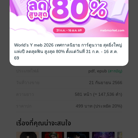
-----
ช่องทางติดต่อไรท์
facebook @Angunouan
Twitter @Angunouan
Boy love / Yaoi
แอกชัน
18+
มาเฟีย
World's Y meb 2026 เทศกาลนิยาย การ์ตูนวาย สุดยิ่งใหญ่
บอดี้การ์ด
แห่งปี ลดสุดฟิน สูงสุด 80% ตั้งแต่วันที่ 31 ก.ค. - 16 ส.ค.
69
ประเภทไฟล์
pdf, epub
(สารบัญ)
วันที่วางขาย
21 กันยายน 2566
ความยาว
581 หน้า (≈ 147,536 คำ)
ราคาปก
499 บาท (ประหยัด 20%)
เรื่องที่คุณน่าจะสนใจ