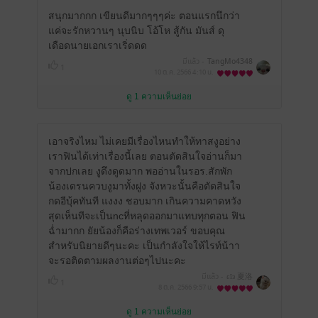
สนุกมากกก เขียนดีมากๆๆๆค่ะ ตอนแรกนึกว่า
แค่จะรักหวานๆ นุบนิบ โอ้โห สู้กัน มันส์ ดุ
เดือดนายเอกเราเริ่ดดด
มีแล้ว -
TangMo4348
1
10 ต.ค. 2566
4:10 น.
ดู 1 ความเห็นย่อย
เอาจริงไหม ไม่เคยมีเรื่องไหนทำให้ทาสงูอย่าง
เราฟินได้เท่าเรื่องนี้เลย ตอนตัดสินใจอ่านก็มา
จากปกเลย งูดึงดูดมาก พออ่านในรอร.สักพัก
น้องเดรนควบงูมาทั้งฝูง จังหวะนั้นคือตัดสินใจ
กดอีบุ้คทันที แงงง ชอบมาก เกินความคาดหวัง
สุดเห็นทีจะเป็นncที่หลุดออกมาแทบทุกตอน ฟิน
ฉ่ำมากก ยัยน้องก็คือร่างเทพเวอร์ ขอบคุณ
สำหรับนิยายดีๆนะคะ เป็นกำลังใจให้ไรท์น้าา
จะรอติดตามผลงานต่อๆไปนะคะ
มีแล้ว -
εїз 夏洛
1
8 ต.ค. 2566
9:57 น.
ดู 1 ความเห็นย่อย