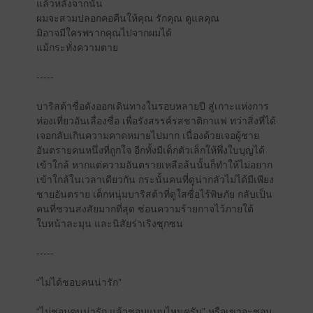
แล้วหลังจากนั้น
ผมจะสวมปลอกคอคืนให้คุณ รักคุณ ดูแลคุณ
มิอาจมีใครพรากคุณไปจากผมได้
แม้กระทั่งความตาย
-----
บาริสต้าชื่อดังออกเดินทางในรอบหลายปี สู่เกาะแห่งการ
ท่องเที่ยวอันเลื่องชื่อ เพื่อรังสรรค์รสชาติกาแฟ ทว่าสิ่งที่ได้
เจอกลับเกินความคาดหมายไปมาก เนื่องด้วยเจอผู้ชาย
อันตรายคนหนึ่งที่ถูกใจ อีกทั้งมีเด็กตัวเล็กให้พึ่งใบบุญได้
เข้าใกล้ หากแต่ความอันตรายเหลือล้นนั้นก็ทำให้ไม่อยาก
เข้าใกล้ในเวลาเดียวกัน กระนั้นคนที่ดูน่ากลัวไม่ได้มีเพียง
ชายอันตราย เด็กหนุ่มบาริสต้าที่ดูใสซื่อไร้พิษภัย กลับเป็น
คนที่ชวนสงสัยมากที่สุด ซ่อนความร้ายกาจไว้ภายใต้
ใบหน้าละมุน และนิสัยร่าเริงซุกซน
-----
“ไม่ได้ชอบคนน่ารัก”
“ไม่ชอบคนน่ารัก แล้วชอบแบบไหนครับ” หรือเขาจะชอบ