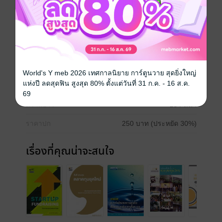
อาชีพอย่างไรนั้น หนังสือ “Venture Capital...ธุรกิจเงิน
ร่วมลงทุน” เจาะทุกแง่มุมในเรื่องดังกล่าว พร้อมเรื่องราว
จากประสบการณ์จริงของผู้ประกอบการและผู้ประกอบ
ธุรกิจเงินร่วมทุนอันจะเป็นประโยชน์อย่างยิ่งต่อการสาน
ฝันธุรกิจของคุณให้ประสบความสำเร็จอย่างยั่งยืน
ประเภทไฟล์
pdf
World's Y meb 2026 เทศกาลนิยาย การ์ตูนวาย สุดยิ่งใหญ่
แห่งปี ลดสุดฟิน สูงสุด 80% ตั้งแต่วันที่ 31 ก.ค. - 16 ส.ค.
วันที่วางขาย
06 ธันวาคม 2555
69
ความยาว
184 หน้า
ราคาปก
250 บาท (ประหยัด 30%)
เรื่องที่คุณน่าจะสนใจ