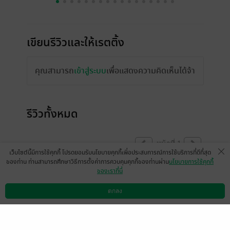
เขียนรีวิวและให้เรตติ้ง
คุณสามารถ
เข้าสู่ระบบ
เพื่อแสดงความคิดเห็นได้จ้า
รีวิวทั้งหมด
หน้าที่ 1
เว็บไซต์นี้มีการใช้คุกกี้ โปรดยอมรับนโยบายคุกกี้เพื่อประสบการณ์การใช้บริการที่ดีที่สุด
ของท่าน ท่านสามารถศึกษาวิธีการตั้งค่าการควบคุมคุกกี้ของท่านผ่าน
นโยบายการใช้คุกกี้
ของเราที่นี่
มือหนึ่ง​หรือ​มือสอง​
ตกลง
ดาวน์โหลดแอป
วิธีการใช้งาน
ติดต่อเรา
สำรวย น้ำใส
0
2 ต.ค. 2563
8:38 น.