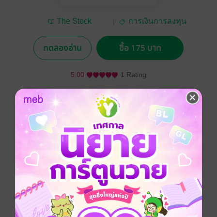
The Stock
การเงินการลงทุน
Exchange of Thailand
ทดลองอ่าน
ซื้อ 175 บาท
5.00
1 Rating
อยากได้
ซื้อเป็นของขวัญ
ติดตาม
แชร์
ร่วมค้นหาคำตอบเกี่ยวกับ “การหาแหล่งเงินทุน” สำหรับ
เถ้าแก่มือใหม่ที่เพิ่งเริ่มต้นทำธุรกิจ ตลอดจนผู้ประกอบการ
ที่กิจการกำลังเติบโตและต้องการขยายธุรกิจ พร้อม
ทำความรู้จักกับ “ธุรกิจเงินร่วมทุน” หรือ “Venture Capital”
แหล่งเงินทุนในอีกรูปแบบหนึ่งที่ไม่เพียงเติมพลังด้านเงิน
ทุนเท่านั้น ยังให้คำแนะนำด้านบริหารจัดการอย่างมือ