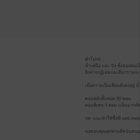
คำโปรย...
น้ำเหนือ และ ปิง ทั้งสองคนเป
อีกฝ่ายปฏิเสธและยืนกรานจะเ
เมื่อความเป็นเพื่อนยังคงอยู่ 
ตอนหลักทั้งหมด 30 ตอน
ตอนพิเศษ 3 ตอน (เป็นฉากคัต
ปล. แนะนำให้ซื้อที่ web me
ขอขอบคุณทุกท่านที่สนับสนุน