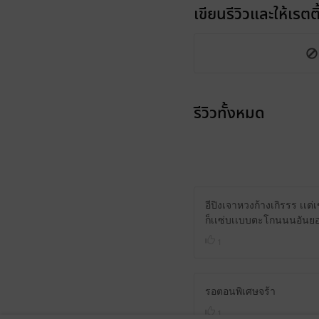
เขียนรีวิวและให้เรตติ
รีวิวทั้งหมด
อีปิงเจาหวงก้างเกิรรร เเต่
ก็เเซ่บเเบบตะโกนนนอันย
1
รอตอนพิเศษจร้า
1