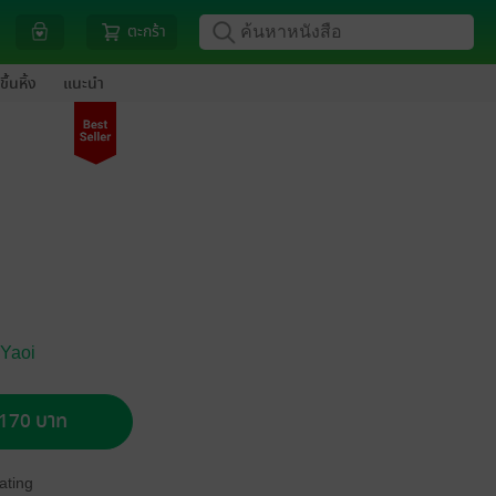
ตะกร้า
ขึ้นหิ้ง
แนะนำ
 Yaoi
อ 170 บาท
ating