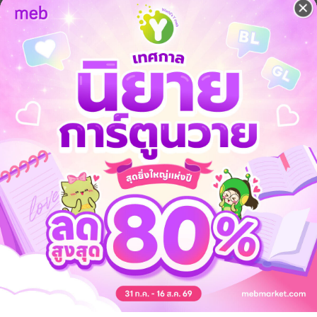
ลด
จากราคาปก 299 บาท
43
%
เหลือเพียง 170 บาท
็นเพื่อนกันมาตั้งแต่สมัยมัธยม เมื่อจบมอปลายน้ำเหนือตัดสินใจที่จะสารภาพรั
ป็นเพื่อนกันต่อไป
น้ำเหนือจึงไม่คิดถอดใจ หมายมั้นปั้นมือเอาไว้ว่าจะเอาเพื่อนสนิทมาเป็นผั- แค่ก
ซีนทุกตอนค่ะ เอาให้จุใจไปเลย^^)
p หรือ แอนดรอยด์ จะถูกกว่า apple นะคะ
มากๆ ฮะ (ไหว้ย่องามๆ)