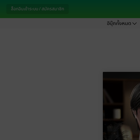
ล็อกอินเข้าระบบ / สมัครสมาชิก
อีบุ๊กทั้งหมด