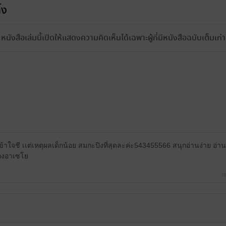
้ง
หนังสือเล่มนี้เปิดให้แสดงความคิดเห็นได้เฉพาะผู้ที่มีหนังสือฉบับเต็มเท่าน
เข้าใจชี เเต่เหตุผลเด็กน้อย สมกะปิงที่สุดละค่ะ543455566 สนุกอ่านง่าย อ่านเ
องอาเซโย
18
21