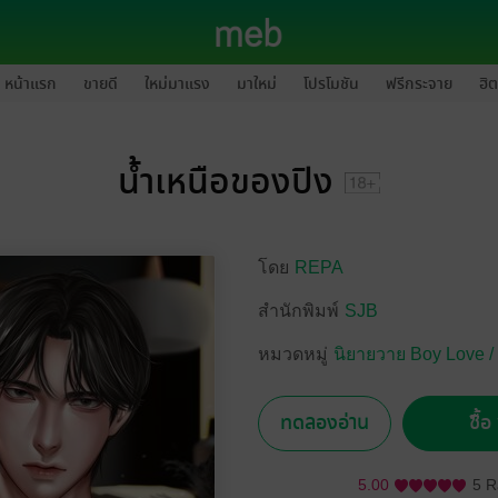
หน้าแรก
ขายดี
ใหม่มาแรง
มาใหม่
โปรโมชัน
ฟรีกระจาย
ฮิต
น้ำเหนือของปิง
โดย
REPA
สำนักพิมพ์
SJB
หมวดหมู่
นิยายวาย Boy Love /
ทดลองอ่าน
ซื้
5.00
5 R