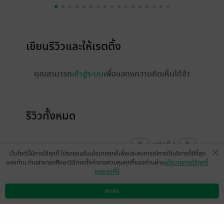
เขียนรีวิวและให้เรตติ้ง
คุณสามารถ
เข้าสู่ระบบ
เพื่อแสดงความคิดเห็นได้จ้า
รีวิวทั้งหมด
หน้าที่ 1
เว็บไซต์นี้มีการใช้คุกกี้ โปรดยอมรับนโยบายคุกกี้เพื่อประสบการณ์การใช้บริการที่ดีที่สุด
ของท่าน ท่านสามารถศึกษาวิธีการตั้งค่าการควบคุมคุกกี้ของท่านผ่าน
นโยบายการใช้คุกกี้
ของเราที่นี่
เข้ามาเป็นกำลังใจให้ค่ะ และอยากบอกเจ้าของ
เรื่องว่า ไม่มีอะไรที่จะดีพร้อมตั้งแต่ก้าวแรก แต่
ตกลง
ดาวน์โหลดแอป
วิธีการใช้งาน
ติดต่อเรา
ทุกอย่างจะค่อยๆ ดีขึ้นเรื่อยๆ ตามลำดับ สู้ๆ ต่อ
ไปนะคะ เป็นกำลังใจให้เสมอค่ะ >___
choauang