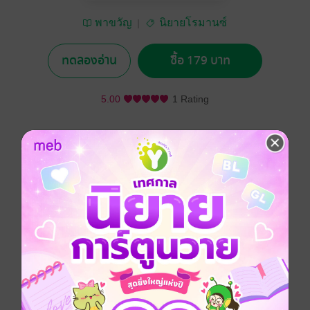
พาขวัญ
นิยายโรมานซ์
ทดลองอ่าน
ซื้อ 179 บาท
5.00
1 Rating
อยากได้
ซื้อเป็นของขวัญ
ติดตาม
แชร์
“พิณลาดา อัศวานนท์” หรือ “สาลี่” สาวสวยดีกรีเมืองนอก
ลูกสาวมหาเศรษฐีเจ้าของโรงแรม ที่ถูกคนรักวางแผน
ล่อลวงไปวางยาเพื่อพาเข้าม่านรูด หวังเพียงเพื่อตัวเธอ
และสมบัติ โดยที่เธอไม่รู้ตัว หลายต่อหลายครั้ง...จน
กระทั่งมาเจอกับหนุ่มหน้ามนคนซื่อที่ชื่อ “ไอ้นาค” นั่นก็คือ
พระเอกของเรานั่นเอง ด้วยความบังเอิญ... และจาก
สถานการณ์ที่เธอได้เจอกับเขา เธอจึงคิดว่าเขาคือคนร้าย