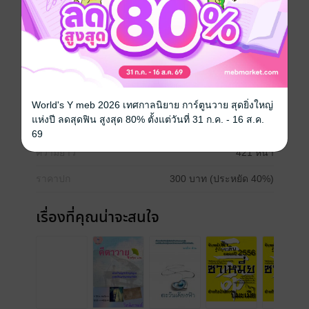
วางแผนและทำร้ายเธอและข่มขืนเธอ
เรื่องราวความรักที่เกิดภายใต้ความปราถนาของคนทั้งสอง
จะเป็นเช่นไร เมื่อเบื้องหลังยังมีใครอีกหลายคนคิดวางอผน
จะทำร้าย โปรดติดตามได้ใน "แผนร้าย...รักปราถนา"
ประเภทไฟล์
pdf
World's Y meb 2026 เทศกาลนิยาย การ์ตูนวาย สุดยิ่งใหญ่
แห่งปี ลดสุดฟิน สูงสุด 80% ตั้งแต่วันที่ 31 ก.ค. - 16 ส.ค.
วันที่วางขาย
29 ธันวาคม 2554
69
ความยาว
421 หน้า
ราคาปก
300 บาท (ประหยัด 40%)
เรื่องที่คุณน่าจะสนใจ