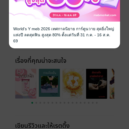
ซีรีส์
สกุณาน่ารัก
ประเภทไฟล์
pdf
วันที่วางขาย
25 กันยายน 2566
World's Y meb 2026 เทศกาลนิยาย การ์ตูนวาย สุดยิ่งใหญ่
ความยาว
23 หน้า (≈ 478 คำ)
แห่งปี ลดสุดฟิน สูงสุด 80% ตั้งแต่วันที่ 31 ก.ค. - 16 ส.ค.
69
ราคาปก
50 บาท (ประหยัด 80%)
เรื่องที่คุณน่าจะสนใจ
เขียนรีวิวและให้เรตติ้ง