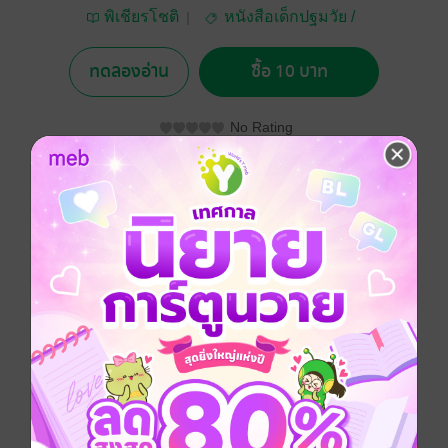
พิเชียรโชติ
หนังสือเด็กปฐมวัย /
นิทานภาพ
ทดลองอ่าน
ซื้อ 10 บาท
No Rating
อยากได้
ซื้อเป็นของขวัญ
ติดตาม
แชร์
หนังสือ(สกุณาน่ารัก) เล่มนี้ เป็นกาพย์กลอนบรรยายภาพ
เรื่องนกชนิดต่างๆที่พบเห็นได้ในเมืองไทย มีภาพประกอบ
สีสันชัดเจนทุกหน้า คำบรรยายก็อ่านง่ายทุกถ้อยคำ
หนังสือภาพ