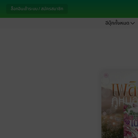
ล็อกอินเข้าระบบ / สมัครสมาชิก
อีบุ๊กทั้งหมด