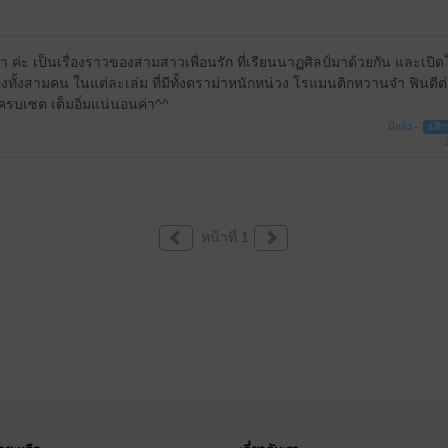
ค่ะ เป็นเรื่องราวของสามสาวเพื่อนรัก ที่เรียนนาฏศิลป์มาด้วยกัน และเปิ
ของทั้งสามคน ในแต่ละเล่ม ที่มีทั้งดราม่าหนักหน่วง โรแมนติกหวานจ๋า ฟินดีต่
บครบเซต เต็มอิ่มแน่นอนค่า^^
มีแล้ว -
รสิต
หน้าที่ 1