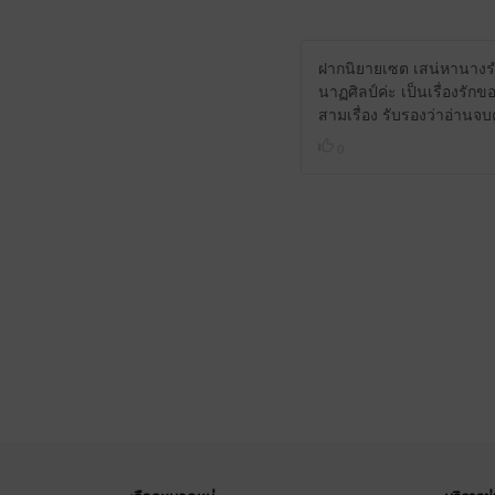
ฝากนิยายเซต เสน่หานางรำ 
นาฏศิลป์ค่ะ เป็นเรื่องรัก
สามเรื่อง รับรองว่าอ่านจ
0