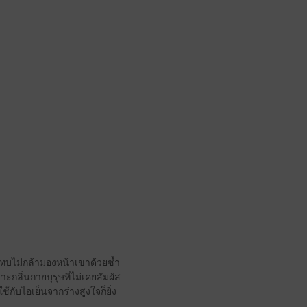
แทบไม่กล้ามองหน้าเขาด้วยซ้ำ
าะกลิ่นกายบุรุษที่ไม่เคยสัมผัส
้กับไอเย็นจากร่างสูงใจก็ยิ่ง