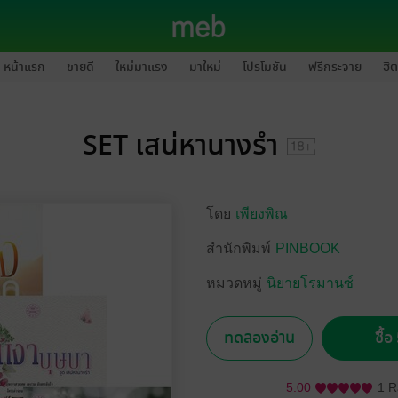
หน้าแรก
ขายดี
ใหม่มาแรง
มาใหม่
โปรโมชัน
ฟรีกระจาย
ฮิต
SET เสน่หานางรำ
โดย
เพียงพิณ
สำนักพิมพ์
PINBOOK
หมวดหมู่
นิยายโรมานซ์
ทดลองอ่าน
ซื้
5.00
1 R