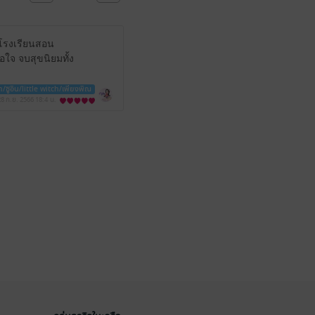
ดโรงเรียนสอน
อใจ จบสุขนิยมทั้ง
า/ซูอิน/little witch/เพียงพิณ
28 ก.ย. 2566
18:4 น.