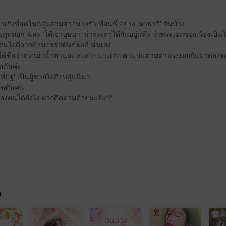
าเริงที่สุดในกลุ่มสามสาวนางรำเพื่อนซี้ อย่าง ‘มาธาวี’ กันบ้าง
ิงภูหมอก’ และ ‘ใต้เงาบุษบา’ น่าจะเดาได้กันอยู่แล้ว ว่าพระเอกของเรื่องเป็น
แสนใจดีจากบ้านอรรถพันธ์พงศ์ นั่นเอง
ที่ได้ชื่อว่าดราม่าน้ำตานอง สงสารนางเอก ตามบ่นตามด่าพระเอกกันมาตลอด
นกันค่ะ
ี่ปัฐ’ เป็นผู้ชายใจดีอบอุ่นนี่นา
ลาดทันคน
งสองคนได้ยังไง ฝากติดตามด้วยนะจ๊ะ^^
จ