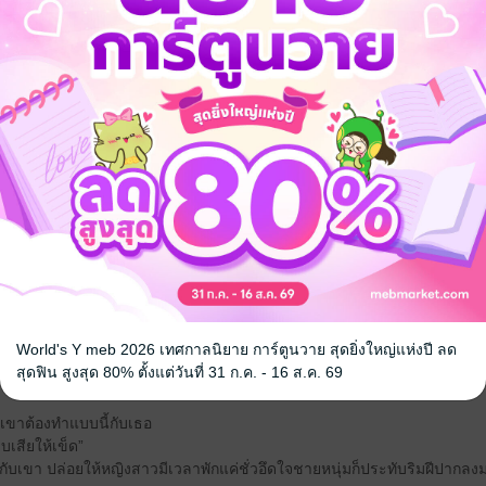
้านายอย่างอรรถพันธ์พงศ์ เป็นเพื่อนเล่นกับหม่อมหลวงกัญญานันผู้เพียบพ
ายใต้ความสูงส่งเลอค่าเสมอมา แต่นั่นไม่ได้สร้างความน้อยเนื้อต่ำใจให้เธอเล
ธอให้ตายทั้งเป็นก็คือ 'หม่อมหลวงกิตติกร'
มาโดดเด่นหรือเทียบเท่ายอมจำนนกับฐานะของตัวเอง ยอมอยู่ใต้เงาของทุกคนเส
เธอจึงเลือกที่จะหนีออกมาจากเงา ทว่าผู้ชายคนนั้นก็ยังเหยียบย่ำซ้ำแล้วซ้ำเล่า
สร้างขึ้น กลับกลายเป็นบ่วงร้อยรัดแห่ง ‘สิเน่หา’
World's Y meb 2026 เทศกาลนิยาย การ์ตูนวาย สุดยิ่งใหญ่แห่งปี ลด
บเขี่ยผมลับหลัง”
สุดฟิน สูงสุด 80% ตั้งแต่วันที่ 31 ก.ค. - 16 ส.ค. 69
ก ลมหายใจร้อนถี่รัวต่างก็รินรดกันทำให้รู้ว่าอารมณ์ทั้งสองไม่อยู่ในอาการ
มเขาต้องทำแบบนี้กับเธอ
าบเสียให้เข็ด”
้อกับเขา ปล่อยให้หญิงสาวมีเวลาพักแค่ชั่วอึดใจชายหนุ่มก็ประทับริมฝีปากลง