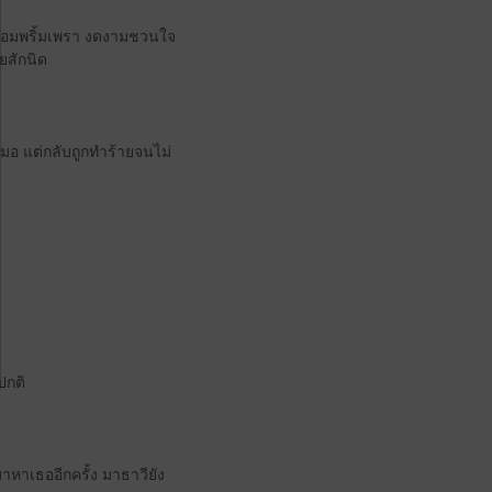
ร้อมพริ้มเพรา งดงามชวนใจ
ยสักนิด
มอ แต่กลับถูกทำร้ายจนไม่
ปกติ
มาหาเธออีกครั้ง มาธาวียัง