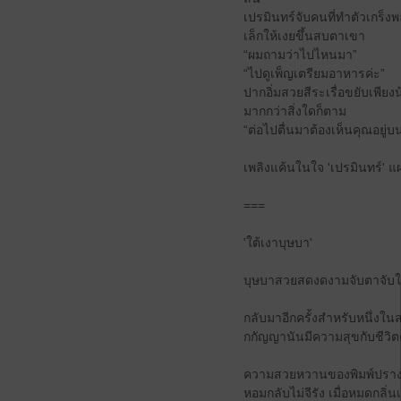
เปรมินทร์จับคนที่ทำตัวเกร็ง
เล็กให้เงยขึ้นสบตาเขา
“ผมถามว่าไปไหนมา”
“ไปดูเพ็ญเตรียมอาหารค่ะ”
ปากอิ่มสวยสีระเรื่อขยับเพีย
มากกว่าสิ่งใดก็ตาม
“ต่อไปตื่นมาต้องเห็นคุณอยู่บ
เพลิงแค้นในใจ 'เปรมินทร์' 
===
'ใต้เงาบุษบา'
บุษบาสวยสดงดงามจับตาจับใจ 
กลับมาอีกครั้งสำหรับหนึ่งใ
กกัญญานันมีความสุขกับชีวิตค
ความสวยหวานของพิมพ์ปรางให
หอมกลับไม่จีรัง เมื่อหมดกลิ