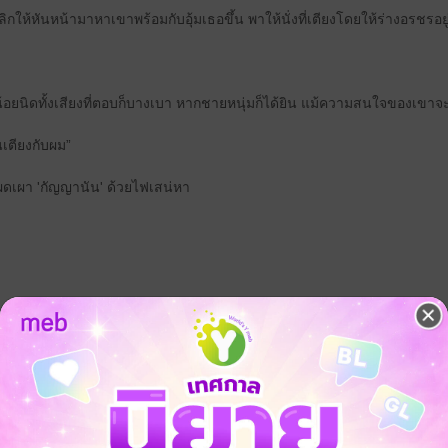
พลิกให้หันหน้ามาหาเขาพร้อมกับอุ้มเธอขึ้น พาให้นั่งที่เตียงโดยให้ร่างอรช
งน้อยนิดทั้งเสียงที่ตอบก็บางเบา หากชายหนุ่มก็ได้ยิน แม้ความสนใจของเขาจะ
นเตียงกับผม”
แผดเผา 'กัญญานัน' ด้วยไฟเสน่หา
ใครเล่าจะแลมองจินตะหราผู้ต่ำศักดิ์
นสามสาวนางรำ ‘พิมพ์ปราง’ ที่เป็นเพื่อนสาวคนสนิทของหม่อมหลวงกัญญานันใ
ู่ของตัวเองไปแล้วคราวนี้ก็มาถึงคิวของพิมพ์ปรางกันบ้าง
้ความรู้สึกสบายตาน่ามอง เปรียบกับดอกไม้ที่มีสีสันอ่อนโยน ให้ความหอ
่นเหล่าแมลงก็จากไปหาดอกไม้ใหม่