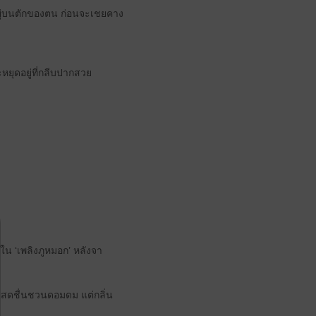
รอยู่บนตักของตน ก่อนจะเชยคาง
หยุดอยู่ที่กลีบปากสวย
น ‘เพลิงภูหมอก’ หลังจา
มสดชื่นชวนดอมดม แต่กลิ่น