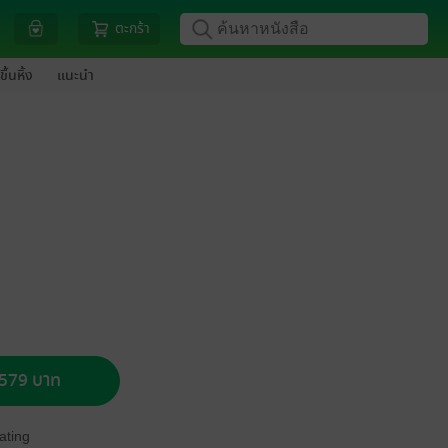
ตะกร้า
ขึ้นหิ้ง
แนะนำ
อ 579 บาท
ating