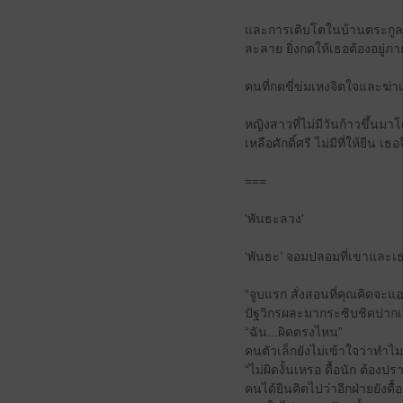
และการเติบโตในบ้านตระกูลเจ
ละลาย ยิ่งกดให้เธอต้องอยู่ภ
คนที่กดขี่ข่มเหงจิตใจและฆ่าเ
หญิงสาวที่ไม่มีวันก้าวขึ้น
เหลือศักดิ์ศรี ไม่มีที่ให้ยืน 
===
'พันธะลวง'
‘พันธะ’ จอมปลอมที่เขาและเธอ
“จูบแรก สั่งสอนที่คุณคิดจะแอ
ปัฐวิกรผละมากระซิบชิดปากเล็
“ฉัน...ผิดตรงไหน”
คนตัวเล็กยังไม่เข้าใจว่าทำไ
“ไม่ผิดงั้นเหรอ ดื้อนัก ต้องปร
คนได้ยินคิดไปว่าอีกฝ่ายยังดื