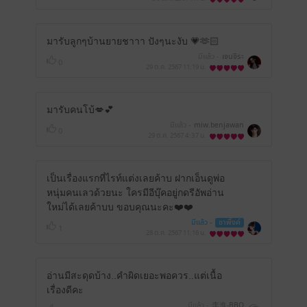
มารับลูกๆบ้านยายชาาา ปังๆนะงับ 💗🫶🏻
มีแล้ว -
เจนจิระ
0
29 ต.ค. 2567
11:19 น.
มารับคนโบ้💋💕
มีแล้ว -
miw.benjawan
0
29 ต.ค. 2567
4:37 น.
เป็นเรื่องแรกที่ไรท์แต่งเลยค้าบ ฝากเอ็นดูพ่อ
หนุ่มคนเลวด้วยนะ ใครมีอีบุ๊คอยู่กดรีอัพอ่าน
ใหม่ได้เลยค้าบบ ขอบคุณนะคะ❤️❤️
มีแล้ว -
ชาพิ้งค์
1
28 ต.ค. 2567
11:16 น.
อ่านมีสะดุดบ้าง..คำผิดเยอะพอควร..แต่เนื้อ
เรื่องดีคะ
มีแล้ว -
李進-BBQ