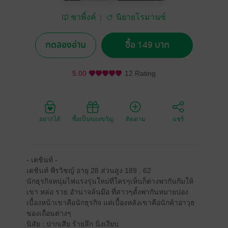
ชาพิ้งค์
นิยายโรมานซ์
ทดลองอ่าน
ซื้อ 149 บาท
5.00
12 Rating
อยากได้
ซื้อเป็นของขวัญ
ติดตาม
แชร์
- เตชินท์ -
เตชินท์ พีรวิชญ์ อายุ 28 ส่วนสูง 189 . 62
นักธุรกิจหนุ่มไฟแรงรุ่นใหม่ที่ใครๆเห็นก็ต่างพากันก้มให้
เขา หล่อ รวย อำนาจล้นมือ ที่สาวๆตั้งพากันหมายปอง
เบื้องหน้าเขาคือนักธุรกิจ แต่เบื้องหลังเขาคือนักค้าอาวุธ
ของเถื่อนต่างๆ
นิสัย : ปากเสีย ร้ายลึก นิ่งเงียบ