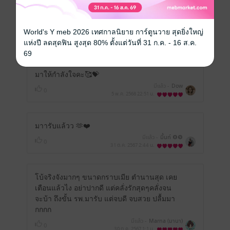
รีวิวทั้งหมด
World's Y meb 2026 เทศกาลนิยาย การ์ตูนวาย สุดยิ่งใหญ่
หน้าที่ 1
แห่งปี ลดสุดฟิน สูงสุด 80% ตั้งแต่วันที่ 31 ก.ค. - 16 ส.ค.
69
มาให้กำลังใจคะ🥰💝
มีแล้ว -
Dow
0
5 พ.ค. 2568
22:51 น.
มาารับแล้วว 🫶❤️
มีแล้ว -
มิ้นท์ ❽❾
0
31 ต.ค. 2567
2:44 น.
โบ้จริงจังมากๆ ขนาดกราบเมีย ตำนานสุด เคย
เตือนแล้วไง อย่าปากดี แต่คลั่งรักสุดๆคลั่งจน
จะบ้า ถึงขั้น รพ.มารับ แต่จบดี จบสวย ปลื้มมา
กกกก
มีแล้ว -
Marna (มานา)
0
30 ต.ค. 2567
1:1 น.