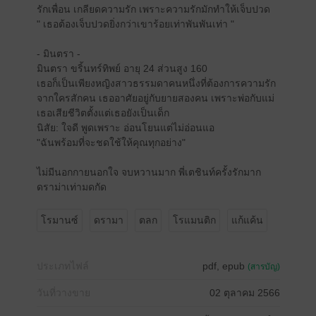
รักเพื่อน เกลียดความรัก เพราะความรักมักทำให้เจ็บปวด
" เธอต้องเจ็บปวดยิ่งกว่าเขาร้อยเท่าพันพันเท่า "
- มินตรา -
มินตรา ขริ้นทร์ทิพย์ อายุ 24 ส่วนสูง 160
เธอก็เป็นเพียงหญิงสาวธรรมดาคนหนึ่งที่ต้องการความรัก
จากใครสักคน เธออาศัยอยู่กับยายสองคน เพราะพ่อกับแม่
เธอเสียชีวิตตั้งแต่เธอยังเป็นเด็ก
นิสัย: ใจดี พูดเพราะ อ่อนโยนแต่ไม่อ่อนแอ
"ฉันพร้อมที่จะชดใช้ให้คุณทุกอย่าง"
ไม่มีนอกกายนอกใจ จบหวานมาก พี่เตชินท์ครั้งรักมาก
ดราม่าเท่ามดกัด
โรมานซ์
ดรามา
ตลก
โรแมนติก
แก้แค้น
ประเภทไฟล์
pdf, epub
(สารบัญ)
วันที่วางขาย
02 ตุลาคม 2566