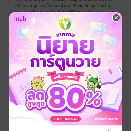
เรียกปรากฏการณ์ในขณะนั้นว่า “Echo Boom” อันเป็น
ช่วงเวลาที่หนุ่มสาวต่างเริ่มต้นมีชีวิตคู่และมีลูก และพวก
เขาก็คือเจเนเรชั่นถัดมาของกลุ่ม Baby Boomer เมื่อยุค
หลังสงครามโลกครั้งที่สองนั่นเอง และแม้ว่าสถานการณ์
ต่างๆ ในปัจจุบันจะทำให้คู่แต่งงานยุคใหม่เริ่มลังเลหรือ
ชะลอการมีทายาท แต่นักวิจัยด้านประชากรศาสตร์ของ
อเมริกันก็ยังเชื่อว่า 5 ปีต่อจากนี้ อัตราการเกิดของเด็กจะ
เพิ่มขึ้นแบบก้าวกระโดด
แต่ก่อนที่จะถึงคำพยากรณ์นั้น โลกแห่งการบ่มเพาะเด็ก
น้อยให้เติบโตอย่างสมบูรณ์แบบก็ดูจะไม่ย่นย่อต่อ
สถานการณ์เศรษฐกิจนัก ยิ่งความหวาดกลัวต่ออนาคต
บีบรัดมากเท่าใด สถาบันครอบครัวก็ยิ่งต้องเตรียมรับมือกับ
ความผันผวนที่จะเกิดขึ้นเท่านั้น ภูมิคุ้มกันทางร่างกาย
ไม่ใช่เรื่องเดียวที่ต้องคำนึงถึง แต่ภูมิคุ้มกันทางจิตใจ สติ
ปัญญา และทักษะพิเศษที่จะส่งเสริมความสามารถอันหลาก
หลาย ทั้งการศึกษา ดนตรี กีฬา ภาษา ศิลปะ แฟชั่น ฯลฯ
เพื่อบ่มเพาะพรสวรรค์ส่วนตัวก็ได้ถูกตั้งค่าให้เป็นต้นทุน
ชีวิตของเด็ก ยังไม่นับรวมธุรกิจที่วางพื้นฐานความมั่งคั่ง
เช่น การประกันภัย การประกันสุขภาพ การลงทุนระยะ
ยาว และการบริหารการเงินส่วนบุคคล รวมถึงธุรกิจที่