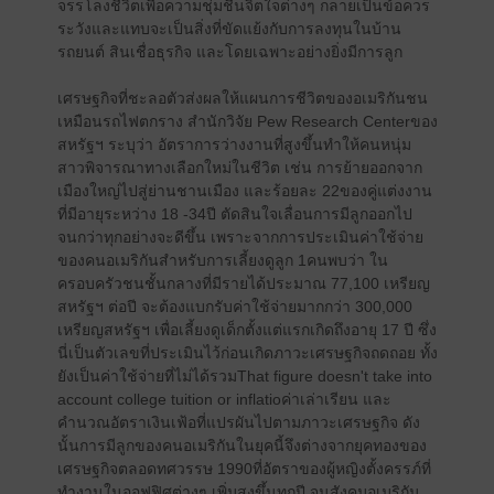
จรรโลงชีวิตเพื่อความชุ่มชื่นจิตใจต่างๆ กลายเป็นข้อควร
ระวังและแทบจะเป็นสิ่งที่ขัดแย้งกับการลงทุนในบ้าน
รถยนต์ สินเชื่อธุรกิจ และโดยเฉพาะอย่างยิ่งมีการลูก
เศรษฐกิจที่ชะลอตัวส่งผลให้แผนการชีวิตของอเมริกันชน
เหมือนรถไฟตกราง สำนักวิจัย Pew Research Centerของ
สหรัฐฯ ระบุว่า อัตราการว่างงานที่สูงขึ้นทำให้คนหนุ่ม
สาวพิจารณาทางเลือกใหม่ในชีวิต เช่น การย้ายออกจาก
เมืองใหญ่ไปสู่ย่านชานเมือง และร้อยละ 22ของคู่แต่งงาน
ที่มีอายุระหว่าง 18 -34ปี ตัดสินใจเลื่อนการมีลูกออกไป
จนกว่าทุกอย่างจะดีขึ้น เพราะจากการประเมินค่าใช้จ่าย
ของคนอเมริกันสำหรับการเลี้ยงดูลูก 1คนพบว่า ใน
ครอบครัวชนชั้นกลางที่มีรายได้ประมาณ 77,100 เหรียญ
สหรัฐฯ ต่อปี จะต้องแบกรับค่าใช้จ่ายมากกว่า 300,000
เหรียญสหรัฐฯ เพื่อเลี้ยงดูเด็กตั้งแต่แรกเกิดถึงอายุ 17 ปี ซึ่ง
นี่เป็นตัวเลขที่ประเมินไว้ก่อนเกิดภาวะเศรษฐกิจถดถอย ทั้ง
ยังเป็นค่าใช้จ่ายที่ไม่ได้รวมThat figure doesn't take into
account college tuition or inflatioค่าเล่าเรียน และ
คำนวณอัตราเงินเฟ้อที่แปรผันไปตามภาวะเศรษฐกิจ ดัง
นั้นการมีลูกของคนอเมริกันในยุคนี้จึงต่างจากยุคทองของ
เศรษฐกิจตลอดทศวรรษ 1990ที่อัตราของผู้หญิงตั้งครรภ์ที่
ทำงานในออฟฟิศต่างๆ เพิ่มสูงขึ้นทุกปี จนสังคมอเมริกัน