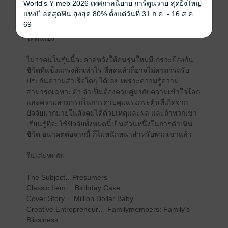
World's Y meb 2026 เทศกาลนิยาย การ์ตูนวาย สุดยิ่งใหญ่
เกี่ยวข้องกับการเตรียมพร้อมของลูกหลานสู่อนาคตที่จะ
แห่งปี ลดสุดฟิน สูงสุด 80% ตั้งแต่วันที่ 31 ก.ค. - 16 ส.ค.
เติบโตไปพร้อมๆ กับวัยเยาว์ของพวกเขาในทุกๆ ก้าวย่าง
69
ตั้งแต่แบเบาะจนถึงวันที่พวกเขาเริ่มต้นทำงานสร้างฐานะ
ให้ตนเอง
ไม่ว่าคนในรุ่นนี้จะคาดหวังให้คนรุ่นใหม่มีเกราะป้องกัน
ชีวิตที่แข็งแกร่งสักเท่าไร ที่สุดแล้วก็อาจไม่สามารถรับ
ประกันความสำเร็จใดๆ ได้เลย เพราะความรู้ความ
สามารถเฉพาะตัว จำเป็นต้องควบคู่มากับความเข้าใจโลก
และความสามารถในการควบคุมแรงกระตุ้นที่เกิดจาก
ปัจจัยมากมายในสังคมได้ด้วยเหตุและผล และถ้าพวกเขา
เรียนรู้ที่จะใช้ปัจจัยทั้งหมดนี้เป็นส่วนหนึ่งในการดำเนิน
ชีวิต อนาคตต่อจากนี้ ก็ไม่หนักหนาสำหรับพวกเขาแล้ว
ในเล่มพบกับ...
The Subject…Presumers
Classic Item… Birthday Cake
Cover Story… Million Dollar Baby
Creative Entrepreneur… Familymembers: Family’s
Blissiness