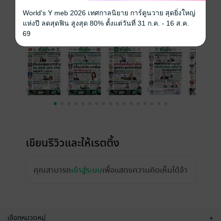
ราคาปก
15 บาท
World's Y meb 2026 เทศกาลนิยาย การ์ตูนวาย สุดยิ่งใหญ่
แห่งปี ลดสุดฟิน สูงสุด 80% ตั้งแต่วันที่ 31 ก.ค. - 16 ส.ค.
ฉบับย้อนหลัง
ดูทั้งหมด
69
เขียนรีวิวและให้เรตติ้ง
คุณสามารถ
เข้าสู่ระบบ
เพื่อแสดงความคิดเห็นได้จ้า
เลือกหมวดหมู่
+