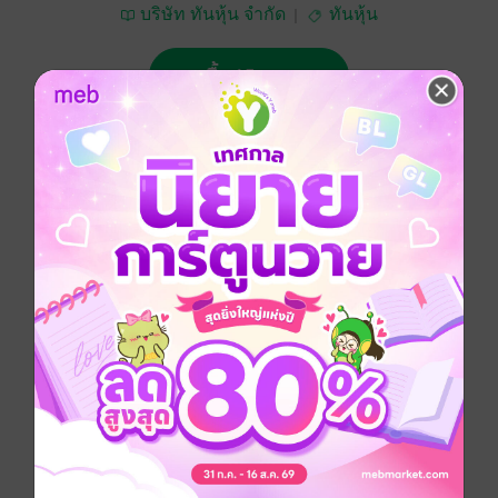
บริษัท ทันหุ้น จำกัด
ทันหุ้น
ซื้อ 15 บาท
No Rating
อยากได้
ซื้อเป็นของขวัญ
ติดตาม
แชร์
ทันหุ้น 10 ตุลาคม 2566
ประเภทไฟล์
pdf
วันที่วางขาย
09 ตุลาคม 2566
ความยาว
32 หน้า