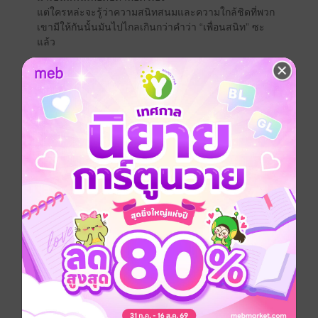
แต่ใครหล่ะจะรู้ว่าความสนิทสนมและความใกล้ชิดที่พวก
เขามีให้กันนั้นมันไปไกลเกินกว่าคำว่า “เพื่อนสนิท” ซะ
แล้ว
…………………………………………………
“เพราะแกพิเศษ ..เพื่อนสนิทคนพิเศษของฉันไง”
โรมานซ์
โรแมนติก
18+
แอบรัก
ครอบครัว
ประเภทไฟล์
pdf, epub
(สารบัญ)
วันที่วางขาย
13 ตุลาคม 2566
ความยาว
239 หน้า (≈ 42,340 คำ)
ราคาปก
189 บาท (ประหยัด 33%)