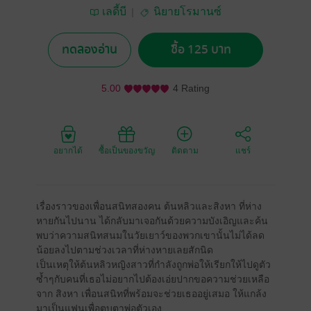
เลดี้บี
นิยายโรมานซ์
ทดลองอ่าน
ซื้อ 125 บาท
5.00
4 Rating
อยากได้
ซื้อเป็นของขวัญ
ติดตาม
แชร์
เรื่องราวของเพื่อนสนิทสองคน ต้นหลิวและสิงหา ที่ห่าง
หายกันไปนาน ได้กลับมาเจอกันด้วยความบังเอิญและค้น
พบว่าความสนิทสนมในวัยเยาว์ของพวกเขานั้นไม่ได้ลด
น้อยลงไปตามช่วงเวลาที่ห่างหายเลยสักนิด
เป็นเหตุให้ต้นหลิวหญิงสาวที่กำลังถูกพ่อให้เรียกให้ไปดูตัว
ซ้ำๆกับคนที่เธอไม่อยากไปต้องเอ่ยปากขอความช่วยเหลือ
จาก สิงหา เพื่อนสนิทที่พร้อมจะช่วยเธออยู่เสมอ ให้แกล้ง
มาเป็นแฟนเพื่อตบตาพ่อตัวเอง